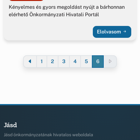
Kényelmes és gyors megoldást nyújt a bárhonnan
elérhető Önkormányzati Hivatali Portál
Elolvasom
1
2
3
4
5
6
Jásd
Jásd önkormányzatának hivatalos weboldala