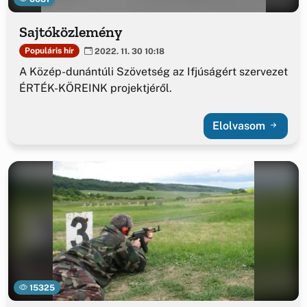
Sajtóközlemény
Populáris hír
2022. 11. 30 10:18
A Közép-dunántúli Szövetség az Ifjúságért szervezet
ÉRTÉK-KÖREINK projektjéről.
Elolvasom
15325