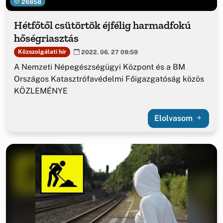
26858
Hétfőtől csütörtök éjfélig harmadfokú
hőségriasztás
Közszolgálati hír
2022. 06. 27 09:59
A Nemzeti Népegészségügyi Központ és a BM
Országos Katasztrófavédelmi Főigazgatóság közös
KÖZLEMÉNYE
Elolvasom