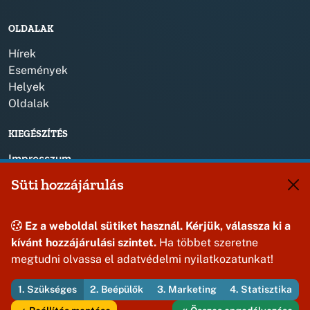
OLDALAK
Hírek
Események
Helyek
Oldalak
KIEGÉSZÍTÉS
Impresszum
Süti hozzájárulás
KAPCSOLAT
+36 88 587 820
Ez a weboldal sütiket használ. Kérjük, válassza ki a
jasdonk@jasd.hu
kívánt hozzájárulási szintet.
Ha többet szeretne
8424 Jásd, Dózsa Gy. út 1.
megtudni olvassa el adatvédelmi nyilatkozatunkat!
1. Szükséges
2. Beépülők
3. Marketing
4. Statisztika
© 2026 Jásd Község Önkormányzata — Minden jog fenntartva