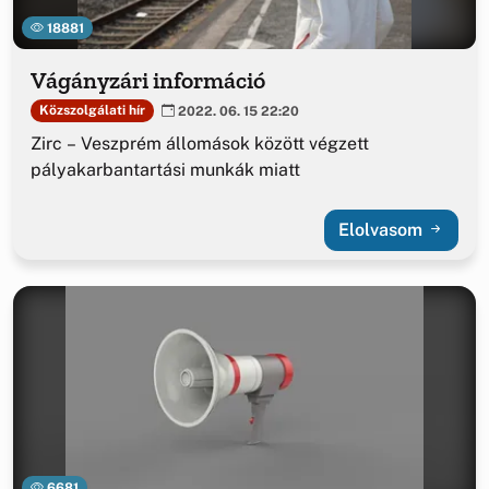
18881
Vágányzári információ
Közszolgálati hír
2022. 06. 15 22:20
Zirc – Veszprém állomások között végzett
pályakarbantartási munkák miatt
Elolvasom
6681