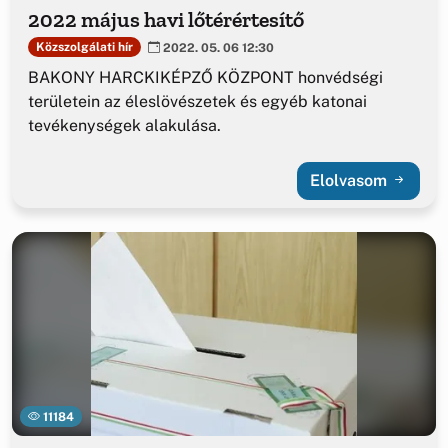
2022 május havi lőtérértesítő
Közszolgálati hír
2022. 05. 06 12:30
BAKONY HARCKIKÉPZŐ KÖZPONT honvédségi
területein az éleslövészetek és egyéb katonai
tevékenységek alakulása.
Elolvasom
11184