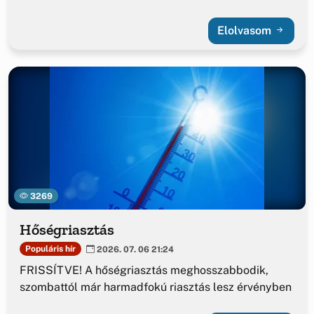
Elolvasom
3269
Hőségriasztás
Populáris hír
2026. 07. 06 21:24
FRISSÍTVE! A hőségriasztás meghosszabbodik,
szombattól már harmadfokú riasztás lesz érvényben