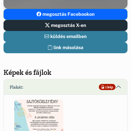
megosztás Facebookon
megosztás X-en
küldés emailben
link másolása
Képek és fájlok
Plakát:
1 kép