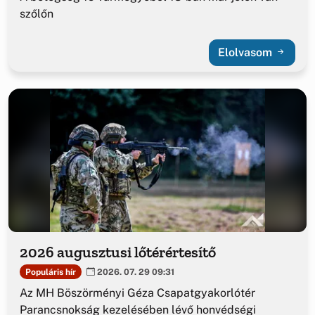
szőlőn
Elolvasom
2026 augusztusi lőtérértesítő
Populáris hír
2026. 07. 29 09:31
Az MH Böszörményi Géza Csapatgyakorlótér
Parancsnokság kezelésében lévő honvédségi