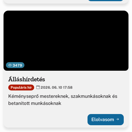
3479
Álláshírdetés
Populáris hír
2026. 06. 10 17:58
Kéményseprő mestereknek, szakmunkásoknak és
betanított munkásoknak
Elolvasom