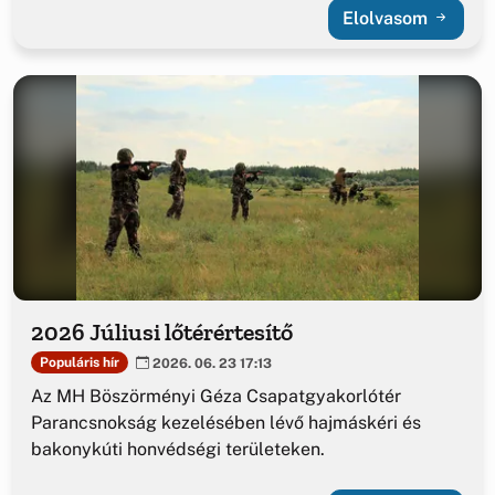
Elolvasom
2026 Júliusi lőtérértesítő
Populáris hír
2026. 06. 23 17:13
Az MH Böszörményi Géza Csapatgyakorlótér
Parancsnokság kezelésében lévő hajmáskéri és
bakonykúti honvédségi területeken.