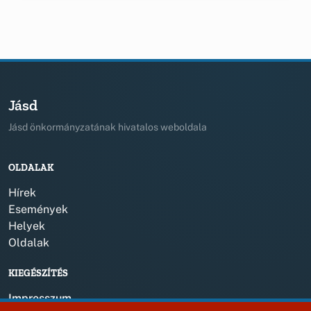
Jásd
Jásd önkormányzatának hivatalos weboldala
OLDALAK
Hírek
Események
Helyek
Oldalak
KIEGÉSZÍTÉS
Impresszum