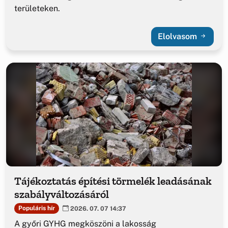
területeken.
Elolvasom
Tájékoztatás építési törmelék leadásának
szabályváltozásáról
Populáris hír
2026. 07. 07 14:37
A győri GYHG megköszöni a lakosság