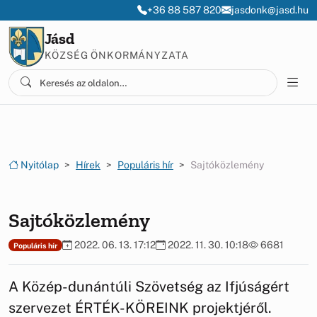
Ugrás a menüre
Ugrás a tartalomra
+36 88 587 820
jasdonk@jasd.hu
Jásd
KÖZSÉG ÖNKORMÁNYZATA
Nyitólap
Hírek
Populáris hír
Sajtóközlemény
Sajtóközlemény
2022. 06. 13. 17:12
2022. 11. 30. 10:18
6681
Populáris hír
A Közép-dunántúli Szövetség az Ifjúságért
szervezet ÉRTÉK-KÖREINK projektjéről.