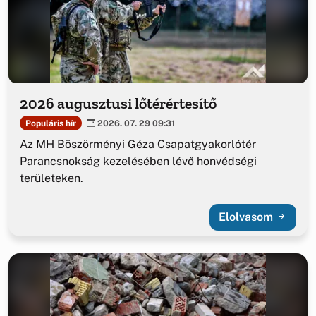
2026 augusztusi lőtérértesítő
Populáris hír
2026. 07. 29 09:31
Az MH Böszörményi Géza Csapatgyakorlótér
Parancsnokság kezelésében lévő honvédségi
területeken.
Elolvasom