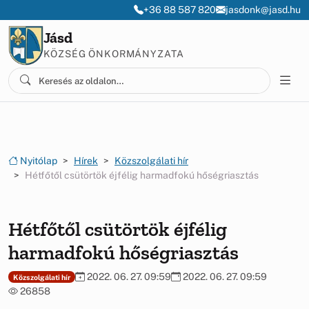
Ugrás a menüre
Ugrás a tartalomra
+36 88 587 820
jasdonk@jasd.hu
Jásd
KÖZSÉG ÖNKORMÁNYZATA
Nyitólap
Hírek
Közszolgálati hír
Hétfőtől csütörtök éjfélig harmadfokú hőségriasztás
Hétfőtől csütörtök éjfélig
harmadfokú hőségriasztás
2022. 06. 27. 09:59
2022. 06. 27. 09:59
Közszolgálati hír
26858