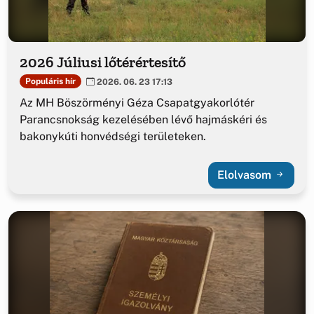
2026 Júliusi lőtérértesítő
Populáris hír
2026. 06. 23 17:13
Az MH Böszörményi Géza Csapatgyakorlótér
Parancsnokság kezelésében lévő hajmáskéri és
bakonykúti honvédségi területeken.
Elolvasom