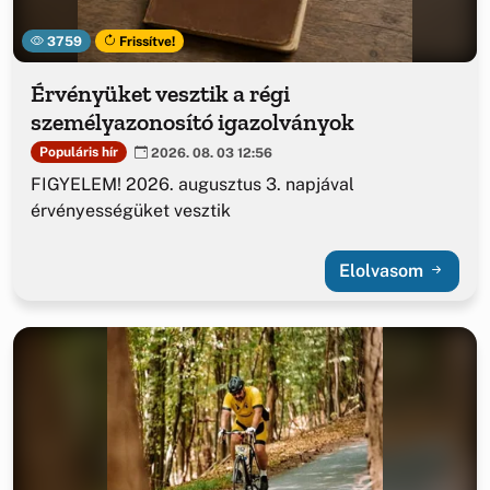
3759
Frissítve!
Érvényüket vesztik a régi
személyazonosító igazolványok
Populáris hír
2026. 08. 03 12:56
FIGYELEM! 2026. augusztus 3. napjával
érvényességüket vesztik
Elolvasom