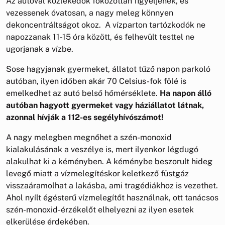
Az autóval közlekedők fokozottan figyeljenek, és
vezessenek óvatosan, a nagy meleg könnyen
dekoncentráltságot okoz. A vízparton tartózkodók ne
napozzanak 11-15 óra között, és felhevült testtel ne
ugorjanak a vízbe.
Sose hagyjanak gyermeket, állatot tűző napon parkoló
autóban, ilyen időben akár 70 Celsius-fok fölé is
emelkedhet az autó belső hőmérséklete.
Ha napon álló
autóban hagyott gyermeket vagy háziállatot látnak,
azonnal hívják a 112-es segélyhívószámot!
A nagy melegben megnőhet a szén-monoxid
kialakulásának a veszélye is, mert ilyenkor légdugó
alakulhat ki a kéményben. A kéménybe beszorult hideg
levegő miatt a vízmelegítéskor keletkező füstgáz
visszaáramolhat a lakásba, ami tragédiákhoz is vezethet.
Ahol nyílt égésterű vízmelegítőt használnak, ott tanácsos
szén-monoxid-érzékelőt elhelyezni az ilyen esetek
elkerülése érdekében.