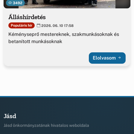
3492
Álláshírdetés
Populáris hír
2026. 06. 10 17:58
Kéményseprő mestereknek, szakmunkásoknak és
betanított munkásoknak
Elolvasom
Jásd
Jásd önkormányzatának hivatalos weboldala