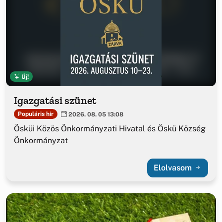
Új!
Igazgatási szünet
Populáris hír
2026. 08. 05 13:08
Ösküi Közös Önkormányzati Hivatal és Öskü Község
Önkormányzat
Elolvasom