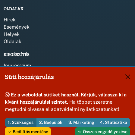
OLDALAK
Hírek
Események
Helyek
Oldalak
KIEGÉSZÍTÉS
Impresszum
Süti hozzájárulás
KAPCSOLAT
+36 88 587 820
Ez a weboldal sütiket használ. Kérjük, válassza ki a
jasdonk@jasd.hu
kívánt hozzájárulási szintet.
Ha többet szeretne
8424 Jásd, Dózsa Gy. út 1.
megtudni olvassa el adatvédelmi nyilatkozatunkat!
1. Szükséges
2. Beépülők
3. Marketing
4. Statisztika
© 2026 Jásd Község Önkormányzata — Minden jog fenntartva
Beállítás mentése
Összes engedélyezése