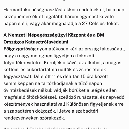
Harmadfokú hőségriasztást akkor rendelnek el, ha a napi
középhőmérséklet legalább három egymást követő
napon eléri, vagy akár meghaladja a 27 Celsius-fokot.
A Nemzeti Népegészségügyi Központ és a BM
Országos Katasztrófavédelmi
Főigazgatóság
nyomatékosan kéri az ország lakosságát,
hogy a nagy melegben ügyeljen a fokozott
folyadékbevitelre. Kerüljék a kávé, az alkohol, a magas
koffein- és cukortartalmú üdítők és zsíros ételek
fogyasztását. Délelőtt 11 és délután 15 óra között
semmiképpen ne tartózkodjanak a tűző napon
óvintézkedések nélkül: védjék bőrüket a leégés ellen
megfelelő öltözködéssel, szellőző ruházattal és napvédő
készítmények használatával! Különösen figyeljenek erre
a szabadtéren dolgozók, illetve a szabadtéri
rendezvényeken szórakozók.