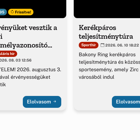
95
Frissítve!
ényüket vesztik a
Kerékpáros
i
teljesítménytúra
emélyazonosító
Sporthír
2026. 06. 10 18:22
azolványok
Bakony Ring kerékpáros
láris hír
26. 08. 03 12:56
teljesítménytúra és közös
sportesemény, amely Zirc
ELEM! 2026. augusztus 3.
városából indul
ával érvényességüket
tik
Elolvasom
Elolvaso