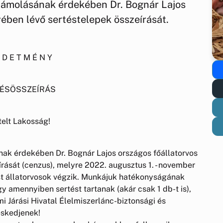
számolásának érdekében Dr. Bognár Lajos
yében lévő sertéstelepek összeírását.
R D E T M É N Y
ÉSÖSSZEÍRÁS
telt Lakosság!
nak érdekében Dr. Bognár Lajos országos főállatorvos
rását (cenzus), melyre 2022. augusztus 1. - november
ást állatorvosok végzik. Munkájuk hatékonyságának
y amennyiben sertést tartanak (akár csak 1 db-t is),
 Járási Hivatal Élelmiszerlánc-biztonsági és
eskedjenek!