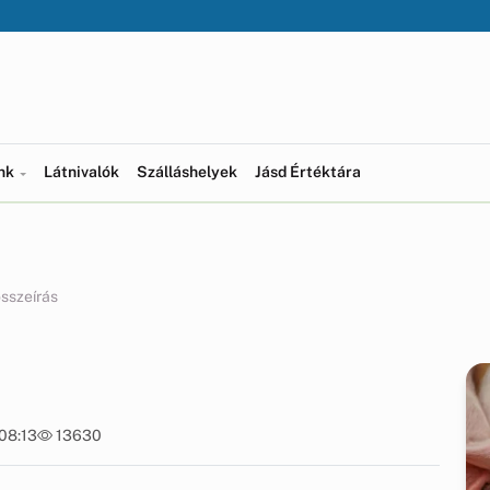
ünk
Látnivalók
Szálláshelyek
Jásd Értéktára
sszeírás
 08:13
13630