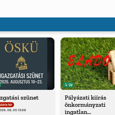
Új!
zgatási szünet
Pályázati kiírás
önkormányzati
láris hír
ingatlan
26. 08. 05 13:08