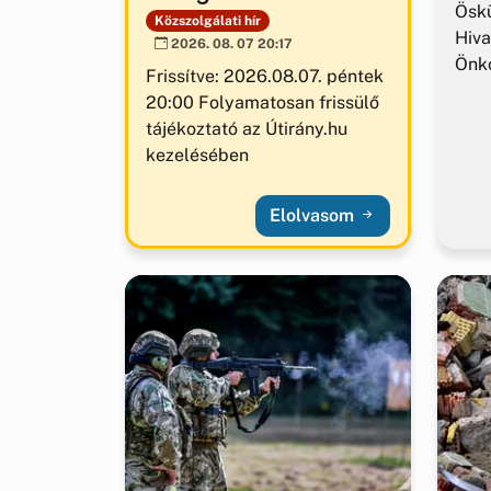
Ösk
Közszolgálati hír
Hiva
2026. 08. 07 20:17
Önk
Frissítve: 2026.08.07. péntek
20:00 Folyamatosan frissülő
tájékoztató az Útirány.hu
kezelésében
Elolvasom