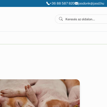
+36 88 587 820
jasdonk@jasd.hu