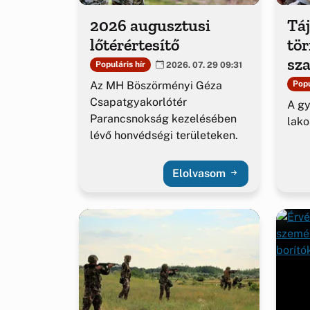
2026 augusztusi
Táj
lőtérértesítő
tö
sza
Populáris hír
2026. 07. 29 09:31
Az MH Böszörményi Géza
Popu
Csapatgyakorlótér
A g
Parancsnokság kezelésében
lako
lévő honvédségi területeken.
Elolvasom