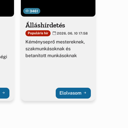
3461
Álláshírdetés
Populáris hír
2026. 06. 10 17:58
Kéményseprő mestereknek,
szakmunkásoknak és
betanított munkásoknak
ségi
m
Elolvasom