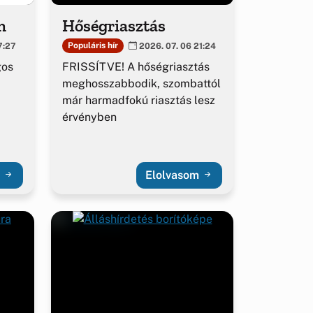
m
Hőségriasztás
Populáris hír
7:27
2026. 07. 06 21:24
gos
FRISSÍTVE! A hőségriasztás
meghosszabbodik, szombattól
már harmadfokú riasztás lesz
érvényben
m
Elolvasom