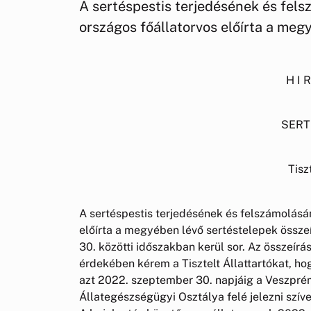
A sertéspestis terjedésének és fel
országos főállatorvos előírta a meg
H I 
SERT
Tisz
A sertéspestis terjedésének és felszámolásá
előírta a megyében lévő sertéstelepek összeí
30. közötti időszakban kerül sor. Az összeír
érdekében kérem a Tisztelt Állattartókat, hog
azt 2022. szeptember 30. napjáig a Veszprémi
Állategészségügyi Osztálya felé jelezni szív