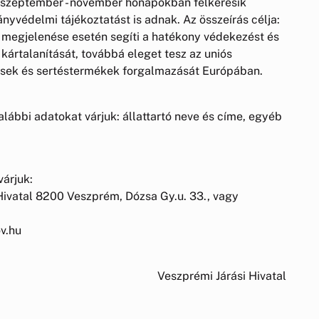
. szeptember - november hónapokban felkeresik
ányvédelmi tájékoztatást is adnak. Az összeírás célja:
 megjelenése esetén segíti a hatékony védekezést és
 kártalanítását, továbbá eleget tesz az uniós
tések és sertéstermékek forgalmazását Európában.
alábbi adatokat várjuk: állattartó neve és címe, egyéb
várjuk:
Hivatal 8200 Veszprém, Dózsa Gy.u. 33., vagy
v.hu
Veszprémi Járási Hivatal