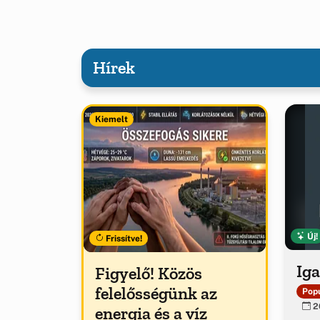
Hírek
Kiemelt
Új!
Frissítve!
Iga
Figyelő! Közös
felelősségünk az
Popu
20
energia és a víz