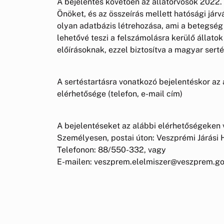
A bejelentés követően az állatorvosok 2022
Önöket, és az összeírás mellett hatósági járv
olyan adatbázis létrehozása, ami a betegség
lehetővé teszi a felszámolásra kerülő állatok
előírásoknak, ezzel biztosítva a magyar ser
A sertéstartásra vonatkozó bejelentéskor az 
elérhetősége (telefon, e-mail cím)
A bejelentéseket az alábbi elérhetőségeken 
Személyesen, postai úton: Veszprémi Járási 
Telefonon: 88/550-332, vagy
E-mailen: veszprem.elelmiszer@veszprem.go