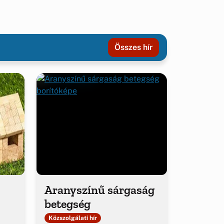
Összes hír
Aranyszínű sárgaság
betegség
Közszolgálati hír