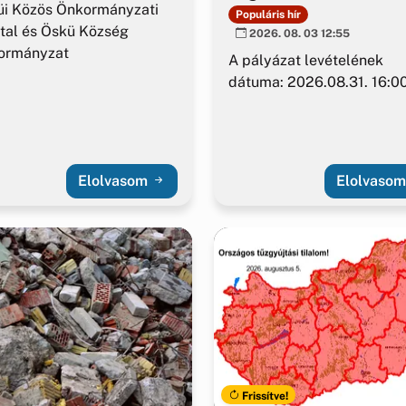
értékesítésére
üi Közös Önkormányzati
Populáris hír
tal és Öskü Község
2026. 08. 03 12:55
ormányzat
A pályázat levételének
dátuma: 2026.08.31. 16:00
Elolvasom
Elolvaso
Frissítve!