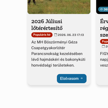
36
2026 Júliusi
Érv
lőtérértesítő
rég
sz
Populáris hír
2026. 06. 23 17:13
ig
Az MH Böszörményi Géza
Popu
20
Csapatgyakorlótér
Parancsnokság kezelésében
FIGY
lévő hajmáskéri és bakonykúti
napj
honvédségi területeken.
vesz
Elolvasom