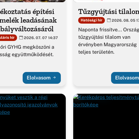
ékoztatás építési
Tűzgyújtási tilalo
rmelék leadásának
Hatósági hír
2026. 08. 05 1
bályváltozásáról
Naponta frissítve... Orszá
tűzgyújtási tilalom van
láris hír
2026. 07. 07 14:37
érvényben Magyarország
yőri GYHG megköszöni a
teljes területén.
sság együttműködését.
Elolvasom
Elolvaso