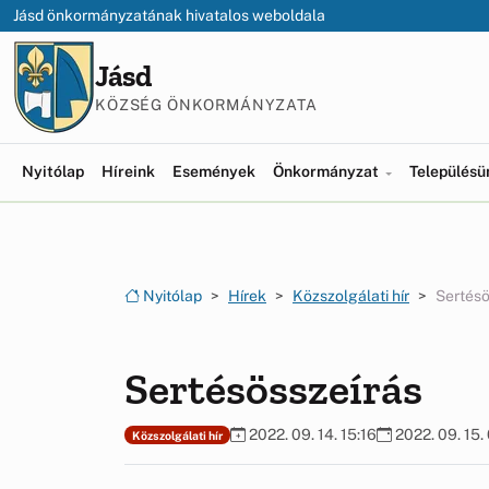
Ugrás a menüre
Ugrás a tartalomra
Jásd önkormányzatának hivatalos weboldala
Jásd
KÖZSÉG ÖNKORMÁNYZATA
Nyitólap
Híreink
Események
Önkormányzat
Település
Nyitólap
Hírek
Közszolgálati hír
Sertésö
Sertésösszeírás
2022. 09. 14. 15:16
2022. 09. 15.
Közszolgálati hír