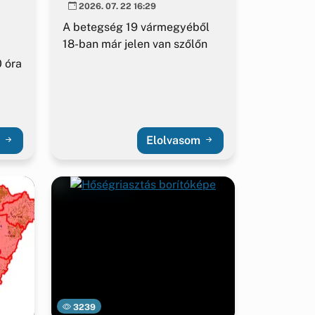
2026. 07. 22 16:29
A betegség 19 vármegyéből
18-ban már jelen van szőlőn
 óra
m
Elolvasom
3239