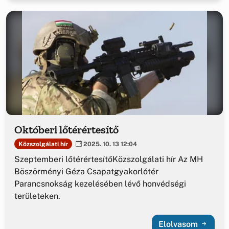
Októberi lőtérértesítő
Közszolgálati hír
2025. 10. 13 12:04
Szeptemberi lőtérértesítőKözszolgálati hír Az MH
Böszörményi Géza Csapatgyakorlótér
Parancsnokság kezelésében lévő honvédségi
területeken.
Elolvasom