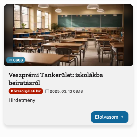
6606
Veszprémi Tankerület: iskolákba
beíratásról
Közszolgálati hír
2025. 03. 13 08:18
Hirdetmény
Elolvasom