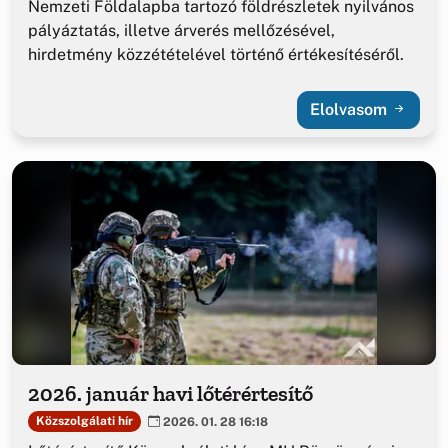
Nemzeti Földalapba tartozó földrészletek nyilvános
pályáztatás, illetve árverés mellőzésével,
hirdetmény közzétételével történő értékesítéséről.
Elolvasom
2026. január havi lőtérértesítő
Közszolgálati hír
2026. 01. 28 16:18