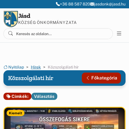
Ugrás a menüre
Ugrás a tartalomra
+36 88 587 820
jasdonk@jasd.hu
Jásd
KÖZSÉG ÖNKORMÁNYZATA
Nyitólap
Hírek
Közszolgálati hír
Közszolgálati hír
Főkategória
Választás
Címkék:
Kiemelt