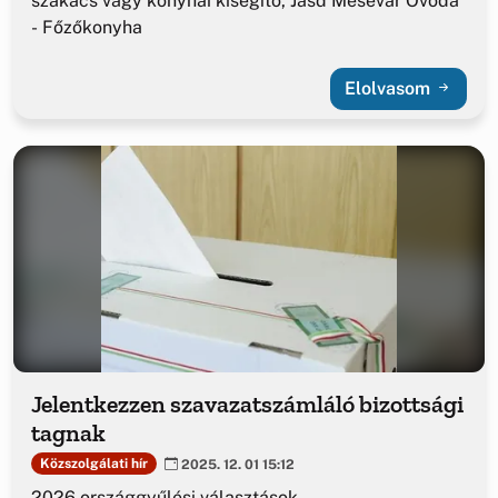
szakács vagy konyhai kisegítő, Jásd Mesevár Óvoda
- Főzőkonyha
Elolvasom
Jelentkezzen szavazatszámláló bizottsági
tagnak
Közszolgálati hír
2025. 12. 01 15:12
2026 országgyűlési választások