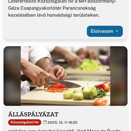
Lőtérértesítő Közszolgálati hír a MH Böszörményi
Géza Csapatgyakorlótér Parancsnokság
kezelésében lévő honvédségi területeken.
Elolvasom
ÁLLÁSPÁLYÁZAT
Közszolgálati hír
2025. 12. 11 18:32