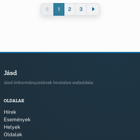
1
2
3
Jásd
Jásd önkormányzatának hivatalos weboldala
OLDALAK
Hírek
Események
Helyek
Oldalak