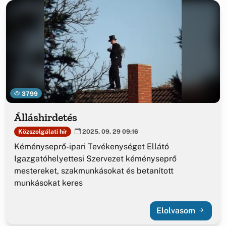
3799
Álláshirdetés
Közszolgálati hír
2025. 09. 29 09:16
Kéményseprő-ipari Tevékenységet Ellátó
Igazgatóhelyettesi Szervezet kéményseprő
mestereket, szakmunkásokat és betanított
munkásokat keres
Elolvasom