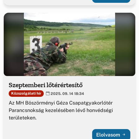
Szeptemberi lőtérértesítő
Közszolgálati hír
2025. 09. 14 18:34
Az MH Böszörményi Géza Csapatgyakorlótér
Parancsnokság kezelésében lévő honvédségi
területeken.
Elolvasom