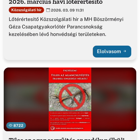
2026. március havi lőtérértesítő
Közszolgálati hír
2026. 03. 09 11:31
Lőtérértesítő Közszolgálati hír a MH Böszörményi
Géza Csapatgyakorlótér Parancsnokság
kezelésében lévő honvédségi területeken.
Elolvasom
8722