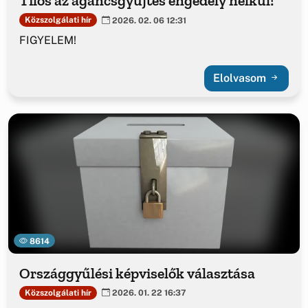
Tilos az agancsgyűjtés engedély nélkül!
Közszolgálati hír
2026. 02. 06 12:31
FIGYELEM!
Elolvasom
8614
Országgyűlési képviselők választása
Közszolgálati hír
2026. 01. 22 16:37