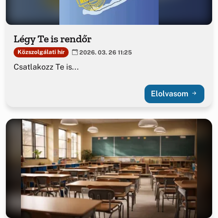
Légy Te is rendőr
Közszolgálati hír
2026. 03. 26 11:25
Csatlakozz Te is...
Elolvasom