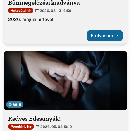
Bűnmegelőzési kiadványa
Hatósági hír
2026. 05. 13 16:50
2026. májusi hírlevél
Elolvasom
6615
Kedves Édesanyák!
Populáris hír
2026. 05. 03 10:12