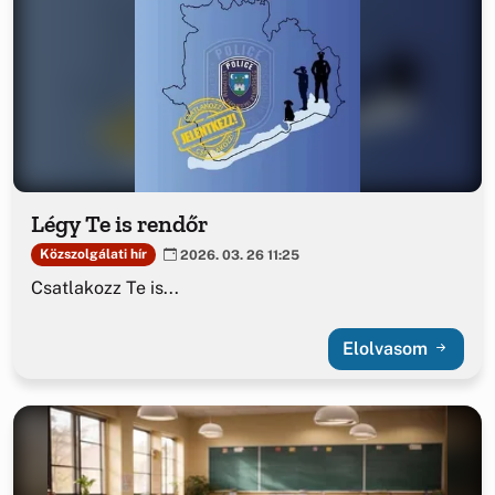
Légy Te is rendőr
Közszolgálati hír
2026. 03. 26 11:25
Csatlakozz Te is...
Elolvasom