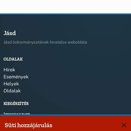
Jásd
Jásd önkormányzatának hivatalos weboldala
OLDALAK
Hírek
Események
Helyek
Oldalak
KIEGÉSZÍTÉS
Impresszum
Süti hozzájárulás
KAPCSOLAT