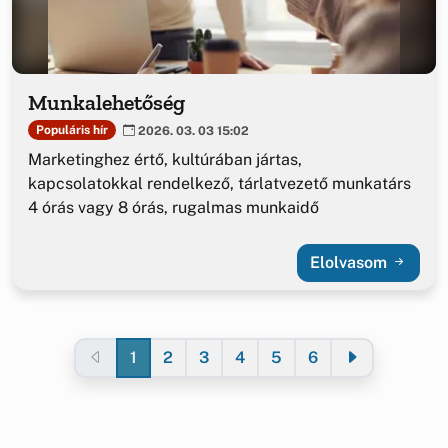
Munkalehetőség
Populáris hír
2026. 03. 03 15:02
Marketinghez értő, kultúrában jártas,
kapcsolatokkal rendelkező, tárlatvezető munkatárs
4 órás vagy 8 órás, rugalmas munkaidő
Elolvasom
1
2
3
4
5
6