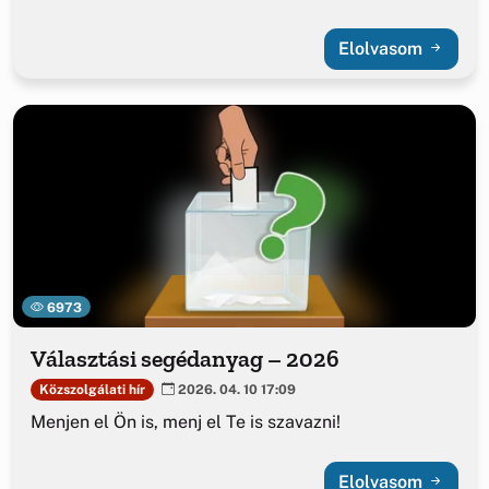
Elolvasom
6973
Választási segédanyag – 2026
Közszolgálati hír
2026. 04. 10 17:09
Menjen el Ön is, menj el Te is szavazni!
Elolvasom