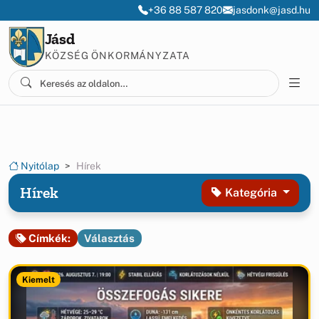
Ugrás a menüre
Ugrás a tartalomra
+36 88 587 820
jasdonk@jasd.hu
Jásd
KÖZSÉG ÖNKORMÁNYZATA
Nyitólap
Hírek
Hírek
Kategória
Választás
Címkék:
Kiemelt