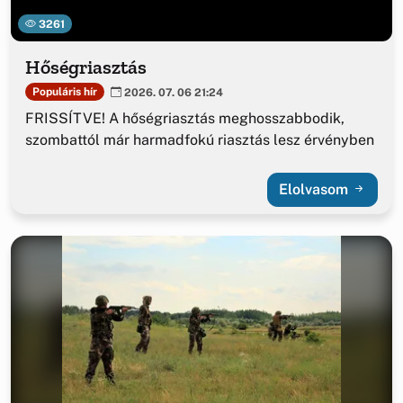
3261
Hőségriasztás
Populáris hír
2026. 07. 06 21:24
FRISSÍTVE! A hőségriasztás meghosszabbodik,
szombattól már harmadfokú riasztás lesz érvényben
Elolvasom