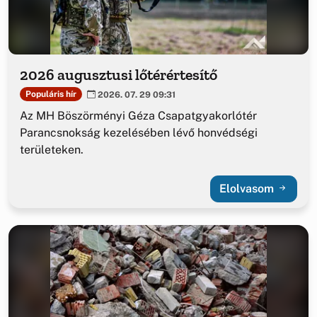
2026 augusztusi lőtérértesítő
Populáris hír
2026. 07. 29 09:31
Az MH Böszörményi Géza Csapatgyakorlótér
Parancsnokság kezelésében lévő honvédségi
területeken.
Elolvasom