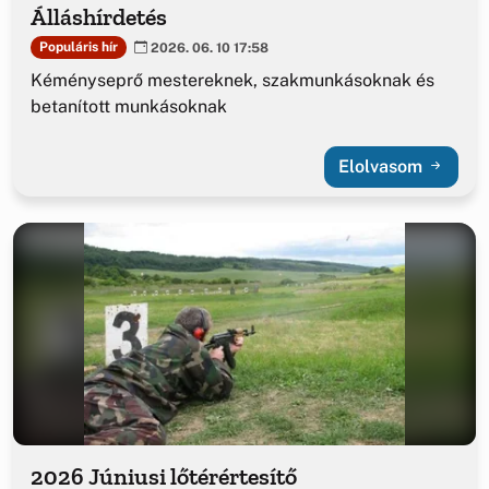
Álláshírdetés
Populáris hír
2026. 06. 10 17:58
Kéményseprő mestereknek, szakmunkásoknak és
betanított munkásoknak
Elolvasom
2026 Júniusi lőtérértesítő