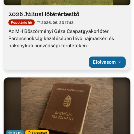
2026 Júliusi lőtérértesítő
Populáris hír
2026. 06. 23 17:13
Az MH Böszörményi Géza Csapatgyakorlótér
Parancsnokság kezelésében lévő hajmáskéri és
bakonykúti honvédségi területeken.
Elolvasom
3715
Frissítve!