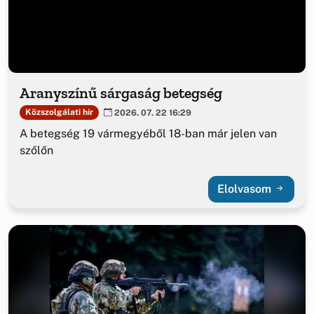
Aranyszínű sárgaság betegség
Közszolgálati hír
2026. 07. 22 16:29
A betegség 19 vármegyéből 18-ban már jelen van
szőlőn
Elolvasom