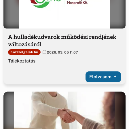
A hulladékudvarok működési rendjének
változásáról
Közszolgálati hír
2026. 03. 05 11:07
Tájékoztatás
Elolvasom