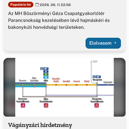
Populáris hír
2026. 06. 11 22:56
Az MH Böszörményi Géza Csapatgyakorlótér
Parancsnokság kezelésében lévő hajmáskéri és
bakonykúti honvédségi területeken.
Elolvasom
Vágányzári hirdetmény