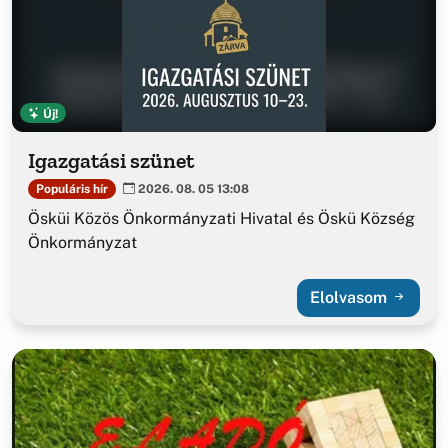
Új!
Igazgatási szünet
Populáris hír
2026. 08. 05 13:08
Ösküi Közös Önkormányzati Hivatal és Öskü Község
Önkormányzat
Elolvasom