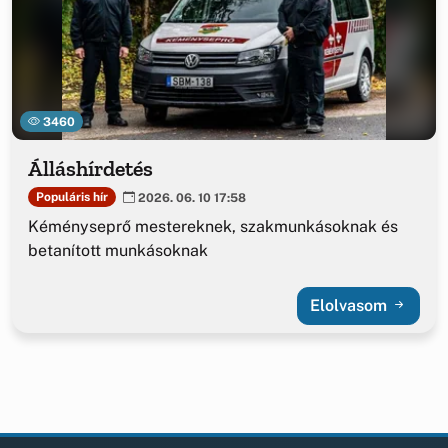
3460
Álláshírdetés
Populáris hír
2026. 06. 10 17:58
Kéményseprő mestereknek, szakmunkásoknak és
betanított munkásoknak
Elolvasom