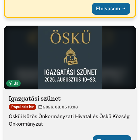
Elolvasom
Új!
Igazgatási szünet
Populáris hír
2026. 08. 05 13:08
Ösküi Közös Önkormányzati Hivatal és Öskü Község
Önkormányzat