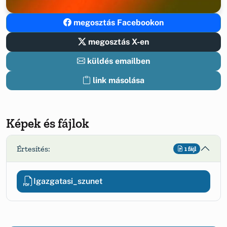
megosztás Facebookon
megosztás X-en
küldés emailben
link másolása
Képek és fájlok
Értesítés:
1 fájl
Igazgatasi_szunet