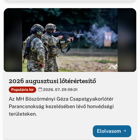
2026 augusztusi lőtérértesítő
Populáris hír
2026. 07. 29 09:31
Az MH Böszörményi Géza Csapatgyakorlótér
Parancsnokság kezelésében lévő honvédségi
területeken.
Elolvasom