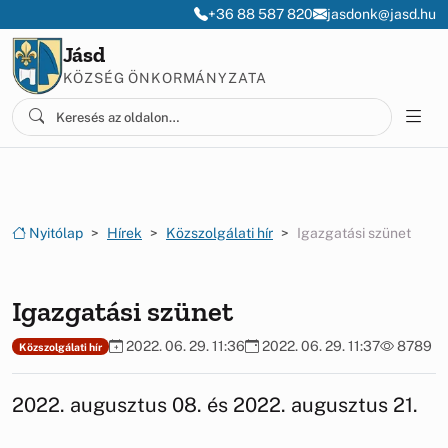
Ugrás a menüre
Ugrás a tartalomra
+36 88 587 820
jasdonk@jasd.hu
Jásd
KÖZSÉG ÖNKORMÁNYZATA
Nyitólap
Hírek
Közszolgálati hír
Igazgatási szünet
Igazgatási szünet
2022. 06. 29. 11:36
2022. 06. 29. 11:37
8789
Közszolgálati hír
2022. augusztus 08. és 2022. augusztus 21.