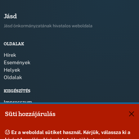
Jásd
Jásd önkormányzatának hivatalos weboldala
OLDALAK
Hírek
Események
Helyek
Oldalak
KIEGÉSZÍTÉS
Impresszum
Süti hozzájárulás
KAPCSOLAT
+36 88 587 820
Ez a weboldal sütiket használ. Kérjük, válassza ki a
jasdonk@jasd.hu