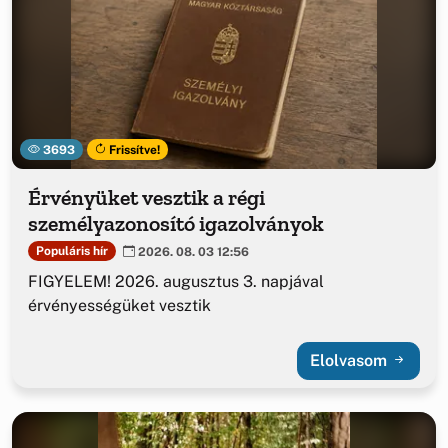
3693
Frissítve!
Érvényüket vesztik a régi
személyazonosító igazolványok
Populáris hír
2026. 08. 03 12:56
FIGYELEM! 2026. augusztus 3. napjával
érvényességüket vesztik
Elolvasom