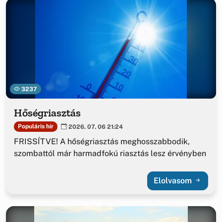
3237
Hőségriasztás
Populáris hír
2026. 07. 06 21:24
FRISSÍTVE! A hőségriasztás meghosszabbodik,
szombattól már harmadfokú riasztás lesz érvényben
Elolvasom