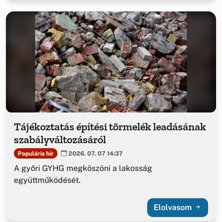
Tájékoztatás építési törmelék leadásának
szabályváltozásáról
Populáris hír
2026. 07. 07 14:37
A győri GYHG megköszöni a lakosság
együttműködését.
Elolvasom