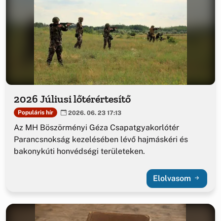
2026 Júliusi lőtérértesítő
Populáris hír
2026. 06. 23 17:13
Az MH Böszörményi Géza Csapatgyakorlótér
Parancsnokság kezelésében lévő hajmáskéri és
bakonykúti honvédségi területeken.
Elolvasom