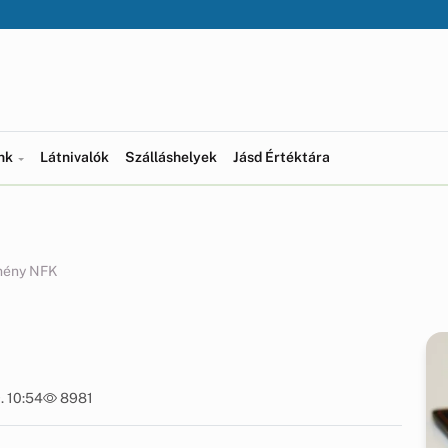
ünk
Látnivalók
Szálláshelyek
Jásd Értéktára
mény NFK
. 10:54
8981