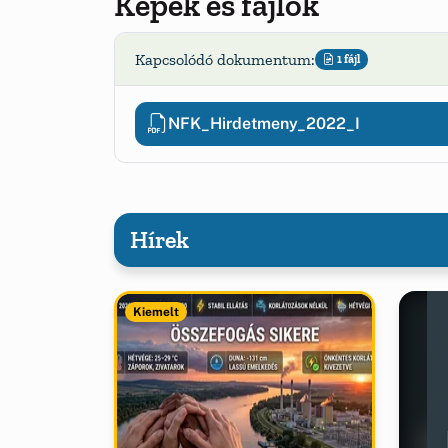
Képek és fájlok
Kapcsolódó dokumentum:
1 fájl
NFK_Hirdetmeny_2022_I
Hírek
Kiemelt