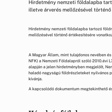
Hirdetmény nemzeti földalapba tart
illetve árverés mellőzésével történ
Hirdetmény nemzeti földalapba tartozó földré
mellőzésével történő értékesítésére vonatko
A Magyar Állam, mint tulajdonos nevében és 
NFK) a Nemzeti Földalapról szóló 2010.évi LX
alapján a jelen hirdetményben megjelölt, Ne
haladó nagyságú földrészleteket nyilvános pá
kívánja.
A kapcsolódó dokumentum megtekinthető és l