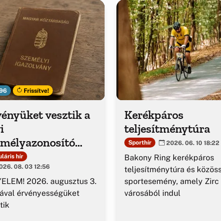
96
Frissítve!
ényüket vesztik a
Kerékpáros
i
teljesítménytúra
emélyazonosító
Sporthír
2026. 06. 10 18:22
azolványok
Bakony Ring kerékpáros
láris hír
26. 08. 03 12:56
teljesítménytúra és közös
sportesemény, amely Zirc
ELEM! 2026. augusztus 3.
városából indul
ával érvényességüket
tik