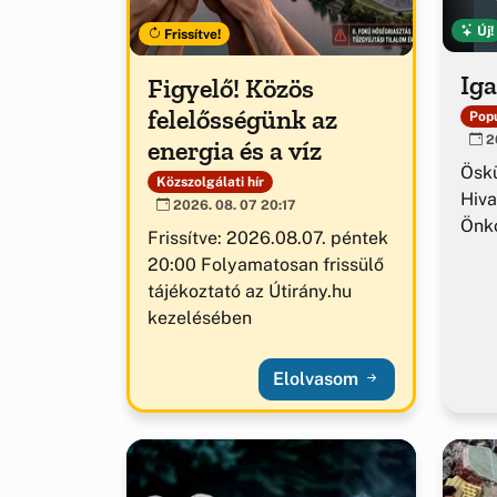
Új!
Frissítve!
Iga
Figyelő! Közös
felelősségünk az
Popu
20
energia és a víz
Ösk
Közszolgálati hír
Hiva
2026. 08. 07 20:17
Önk
Frissítve: 2026.08.07. péntek
20:00 Folyamatosan frissülő
tájékoztató az Útirány.hu
kezelésében
Elolvasom