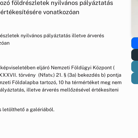
ozó földrészletek nyilvános pályáztatás
ő értékesítésére vonatkozóan
szletek nyilvános pályáztatás illetve árverés
zóan
képviseletében eljáró Nemzeti Földügyi Központ (
XXVII. törvény (Nfatv.) 21. § (3a) bekezdés b) pontja
mzeti Földalapba tartozó, 10 ha térmértéket meg nem
lyáztatás, illetve árverés mellőzésével értékesíteni
etölthető a galériából.