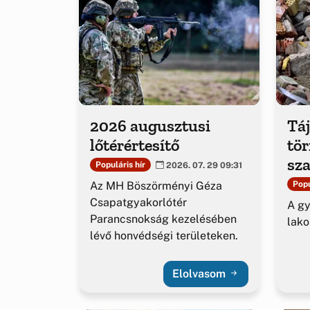
2026 augusztusi
Táj
lőtérértesítő
tö
sza
Populáris hír
2026. 07. 29 09:31
Az MH Böszörményi Géza
Popu
Csapatgyakorlótér
A g
Parancsnokság kezelésében
lako
lévő honvédségi területeken.
Elolvasom