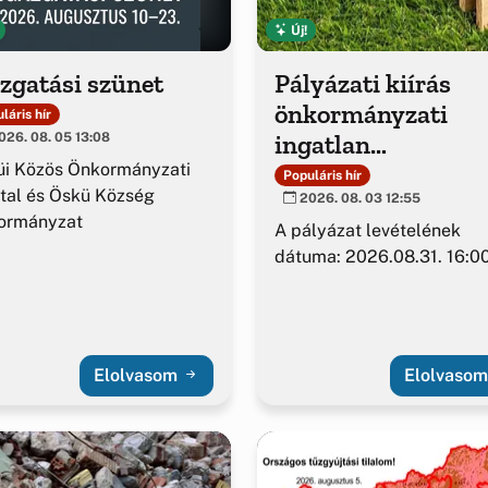
Új!
zgatási szünet
Pályázati kiírás
önkormányzati
láris hír
ingatlan
26. 08. 05 13:08
értékesítésére
üi Közös Önkormányzati
Populáris hír
tal és Öskü Község
2026. 08. 03 12:55
ormányzat
A pályázat levételének
dátuma: 2026.08.31. 16:00
Elolvasom
Elolvaso