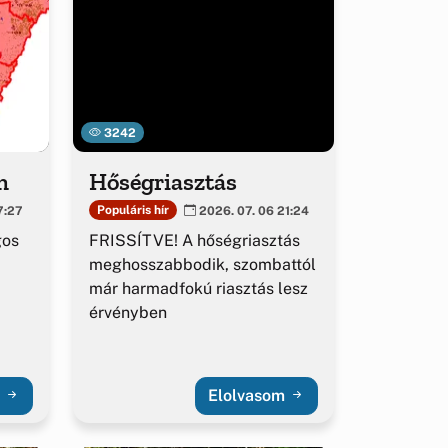
3242
m
Hőségriasztás
Populáris hír
7:27
2026. 07. 06 21:24
gos
FRISSÍTVE! A hőségriasztás
meghosszabbodik, szombattól
már harmadfokú riasztás lesz
érvényben
m
Elolvasom