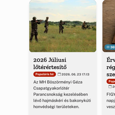
36
2026 Júliusi
Érv
lőtérértesítő
rég
sz
Populáris hír
2026. 06. 23 17:13
ig
Az MH Böszörményi Géza
Popu
20
Csapatgyakorlótér
Parancsnokság kezelésében
FIGY
lévő hajmáskéri és bakonykúti
napj
honvédségi területeken.
vesz