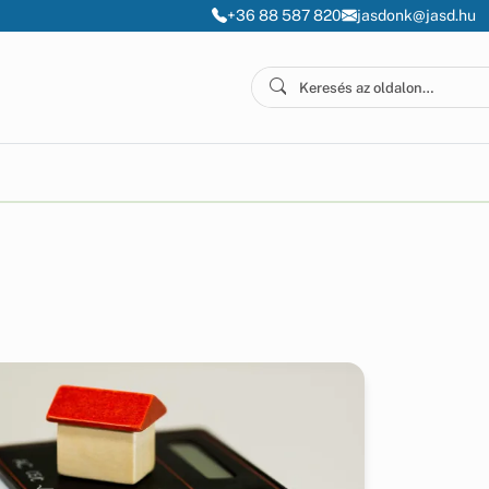
+36 88 587 820
jasdonk@jasd.hu