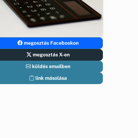
megosztás Facebookon
megosztás X-en
küldés emailben
link másolása