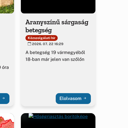
Aranyszínű sárgaság
betegség
Közszolgálati hír
2026. 07. 22 16:29
A betegség 19 vármegyéből
18-ban már jelen van szőlőn
 óra
m
Elolvasom