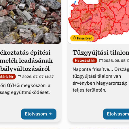
Frissítve!
ékoztatás építési
Tűzgyújtási tilalo
rmelék leadásának
Hatósági hír
2026. 08. 05 1
bályváltozásáról
Naponta frissítve... Orszá
tűzgyújtási tilalom van
láris hír
2026. 07. 07 14:37
érvényben Magyarország
yőri GYHG megköszöni a
teljes területén.
sság együttműködését.
Elolvasom
Elolvaso