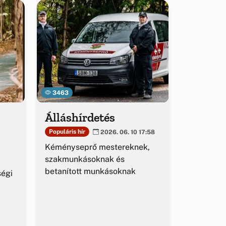
3463
Álláshírdetés
Populáris hír
2026. 06. 10 17:58
Kéményseprő mestereknek,
szakmunkásoknak és
betanított munkásoknak
ségi