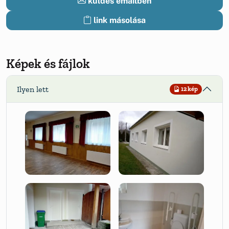
küldés emailben
link másolása
Képek és fájlok
Ilyen lett
12 kép