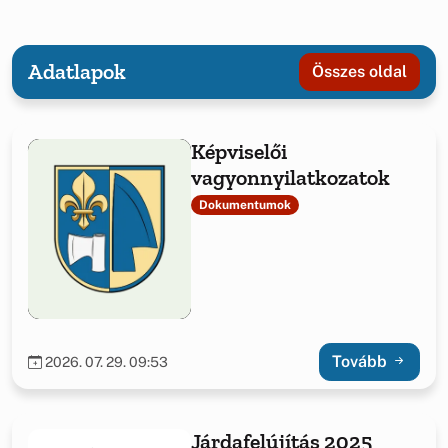
Adatlapok
Összes oldal
Képviselői
vagyonnyilatkozatok
Dokumentumok
Tovább
2026. 07. 29. 09:53
Járdafelújítás 2025