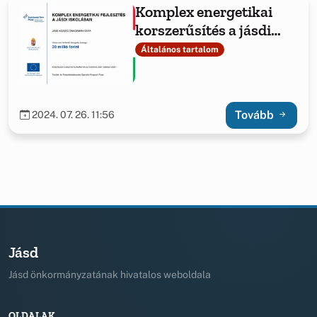
Komplex energetikai
korszerűsítés a jásdi
iskolában
Általános tartalom
Tovább
2024. 07. 26. 11:56
Jásd
Jásd önkormányzatának hivatalos weboldala
OLDALAK