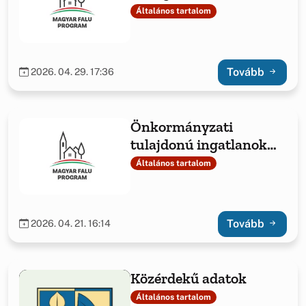
Általános tartalom
Tovább
2026. 04. 29. 17:36
Önkormányzati
tulajdonú ingatlanok
fejlesztése,
Általános tartalom
önkormányzati
feladatellátáshoz
Tovább
2026. 04. 21. 16:14
Közérdekű adatok
Általános tartalom