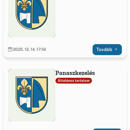
Tovább
2025. 12. 14. 17:18
Panaszkezelés
Általános tartalom