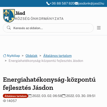
Ugrás a menüre
Ugrás a tartalomra
+36 88 587 820
jasdonk@jasd.hu
Jásd
KÖZSÉG ÖNKORMÁNYZATA
Nyitólap
Oldalak
Általános tartalom
Energiahatékonyság-központú fejlesztés Jásdon
Energiahatékonyság-központú
fejlesztés Jásdon
2022. 03. 02. 06:58
2022. 03. 30. 09:51
Általános tartalom
14057