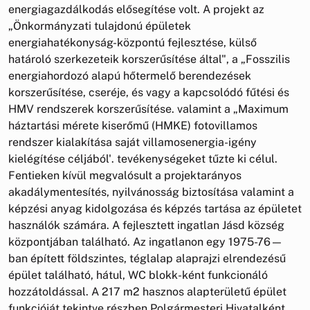
energiagazdálkodás elősegítése volt. A projekt az
„Önkormányzati tulajdonú épületek
energiahatékonyság-központú fejlesztése, külső
határoló szerkezeteik korszerűsítése által", a „Fosszilis
energiahordozó alapú hőtermelő berendezések
korszerűsítése, cseréje, és vagy a kapcsolódó fűtési és
HMV rendszerek korszerűsítése. valamint a „Maximum
háztartási mérete kiserőmű (HMKE) fotovillamos
rendszer kialakítása saját villamosenergia-igény
kielégítése céljából'. tevékenységeket tűzte ki célul.
Fentieken kívül megvalósult a projektarányos
akadálymentesítés, nyilvánosság biztosítása valamint a
képzési anyag kidolgozása és képzés tartása az épületet
használók számára. A fejlesztett ingatlan Jásd község
központjában található. Az ingatlanon egy 1975-76—
ban épített földszintes, téglalap alaprajzi elrendezésű
épület található, hátul, WC blokk-ként funkcionáló
hozzátoldással. A 217 m2 hasznos alapterületű épület
funkcióját tekintve részben Polgármesteri Hivatalként,