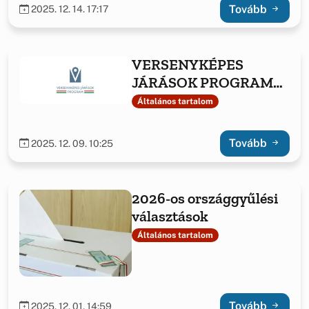
Tovább
2025. 12. 14. 17:17
VERSENYKÉPES
JÁRÁSOK PROGRAM
KERETÉBEN ELNYERT
Általános tartalom
TÁMOGATÁS
Tovább
2025. 12. 09. 10:25
2026-os országgyűlési
választások
Általános tartalom
Tovább
2025. 12. 01. 14:59