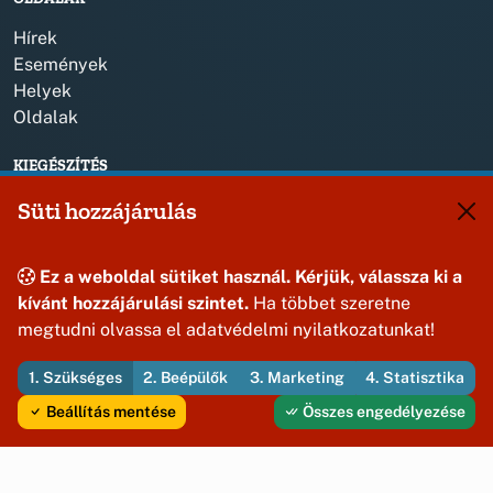
Hírek
Események
Helyek
Oldalak
KIEGÉSZÍTÉS
Impresszum
Süti hozzájárulás
KAPCSOLAT
Ez a weboldal sütiket használ. Kérjük, válassza ki a
+36 88 587 820
kívánt hozzájárulási szintet.
Ha többet szeretne
jasdonk@jasd.hu
megtudni olvassa el adatvédelmi nyilatkozatunkat!
8424 Jásd, Dózsa Gy. út 1.
1. Szükséges
2. Beépülők
3. Marketing
4. Statisztika
Beállítás mentése
Összes engedélyezése
© 2026 Jásd Község Önkormányzata — Minden jog fenntartva
Fejleszti és üzemelteti az Útirány