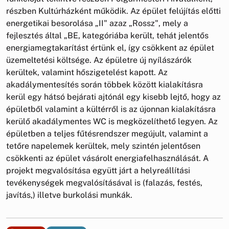
részben Kultúrházként működik. Az épület felújítás előtti
energetikai besorolása „II" azaz „Rossz", mely a
fejlesztés által „BE, kategóriába került, tehát jelentős
energiamegtakarítást értünk el, így csökkent az épület
üzemeltetési költsége. Az épületre új nyílászárók
kerültek, valamint hőszigetelést kapott. Az
akadálymentesítés során többek között kialakításra
kerül egy hátsó bejárati ajtónál egy kisebb lejtő, hogy az
épületből valamint a kültérről is az újonnan kialakításra
kerülő akadálymentes WC is megközelíthető legyen. Az
épületben a teljes fűtésrendszer megújult, valamint a
tetőre napelemek kerültek, mely szintén jelentősen
csökkenti az épület vásárolt energiafelhasználását. A
projekt megvalósítása együtt járt a helyreállítási
tevékenységek megvalósításával is (falazás, festés,
javítás,) illetve burkolási munkák.