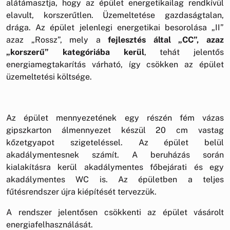
alátámasztja, hogy az épület energetikailag rendkívül
elavult, korszerűtlen. Üzemeltetése gazdaságtalan,
drága. Az épület jelenlegi energetikai besorolása „II”
azaz „Rossz”, mely a
fejlesztés által „CC”, azaz
„korszerű” kategóriába kerül
, tehát jelentős
energiamegtakarítás várható, így csökken az épület
üzemeltetési költsége.
Az épület mennyezetének egy részén fém vázas
gipszkarton álmennyezet készül 20 cm vastag
kőzetgyapot szigeteléssel. Az épület belül
akadálymentesnek számít. A beruházás során
kialakításra kerül akadálymentes főbejárati és egy
akadálymentes WC is. Az épületben a teljes
fűtésrendszer újra kiépítését tervezzük.
A rendszer jelentősen csökkenti az épület vásárolt
energiafelhasználását.