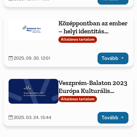
Középpontban az ember
– helyi identitás
erősítése Jásdon és
Általános tartalom
Csetényben
Tovább
2025. 09. 30. 12:01
Veszprém-Balaton 2023
Európa Kulturális
Fővárosa
Általános tartalom
Tovább
2025. 03. 24. 15:44