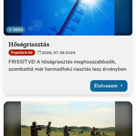
3203
Hőségriasztás
Populáris hír
2026. 07. 06 21:24
FRISSÍTVE! A hőségriasztás meghosszabbodik,
szombattól már harmadfokú riasztás lesz érvényben
Elolvasom