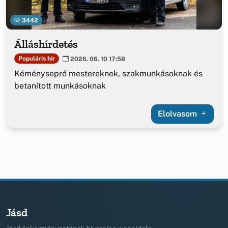
3442
Álláshírdetés
Populáris hír
2026. 06. 10 17:58
Kéményseprő mestereknek, szakmunkásoknak és
betanított munkásoknak
Elolvasom
Jásd