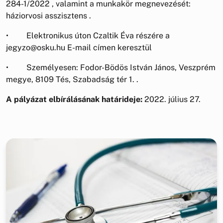
284-1/2022 , valamint a munkakör megnevezését:
háziorvosi asszisztens .
• Elektronikus úton Czaltik Éva részére a
jegyzo@osku.hu E-mail címen keresztül
• Személyesen: Fodor-Bödös István János, Veszprém
megye, 8109 Tés, Szabadság tér 1. .
A pályázat elbírálásának határideje:
2022. július 27.