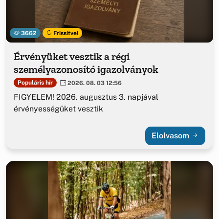
3662
Frissítve!
Érvényüket vesztik a régi
személyazonosító igazolványok
Populáris hír
2026. 08. 03 12:56
FIGYELEM! 2026. augusztus 3. napjával
érvényességüket vesztik
Elolvasom