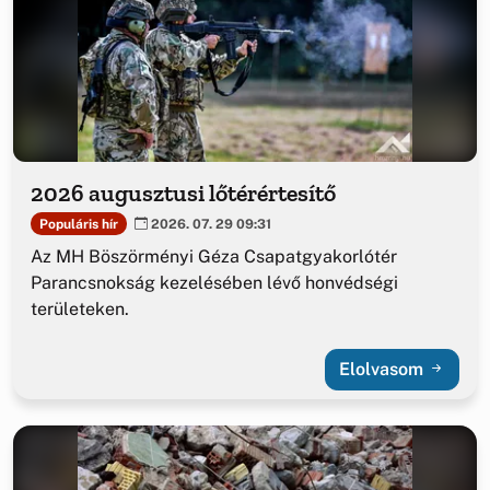
2026 augusztusi lőtérértesítő
Populáris hír
2026. 07. 29 09:31
Az MH Böszörményi Géza Csapatgyakorlótér
Parancsnokság kezelésében lévő honvédségi
területeken.
Elolvasom