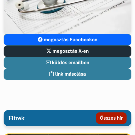
megosztás Facebookon
megosztás X-en
küldés emailben
link másolása
Hírek
Összes hír