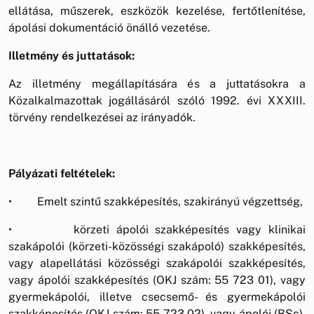
ellátása, műszerek, eszközök kezelése, fertőtlenítése,
ápolási dokumentáció önálló vezetése.
Illetmény és juttatások:
Az illetmény megállapítására és a juttatásokra a
Közalkalmazottak jogállásáról szóló 1992. évi XXXIII.
törvény rendelkezései az irányadók.
Pályázati feltételek:
• Emelt szintű szakképesítés, szakirányú végzettség,
• körzeti ápolói szakképesítés vagy klinikai
szakápolói (körzeti-közösségi szakápoló) szakképesítés,
vagy alapellátási közösségi szakápolói szakképesítés,
vagy ápolói szakképesítés (OKJ szám: 55 723 01), vagy
gyermekápolói, illetve csecsemő- és gyermekápolói
szakképesítés (OKJ szám: 55 723 02), vagy ápolói (BSc),