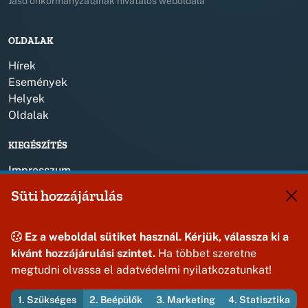
Jásd önkormányzatának hivatalos weboldala
OLDALAK
Hírek
Események
Helyek
Oldalak
KIEGÉSZÍTÉS
Impresszum
Süti hozzájárulás
KAPCSOLAT
+36 88 587 820
Ez a weboldal sütiket használ. Kérjük, válassza ki a
jasdonk@jasd.hu
kívánt hozzájárulási szintet.
Ha többet szeretne
8424 Jásd, Dózsa Gy. út 1.
megtudni olvassa el adatvédelmi nyilatkozatunkat!
1. Szükséges
2. Beépülők
3. Marketing
4. Statisztika