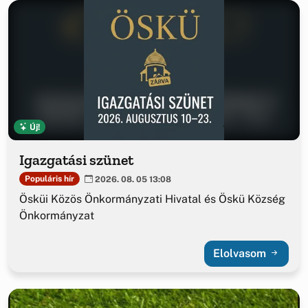
Új!
Igazgatási szünet
Populáris hír
2026. 08. 05 13:08
Ösküi Közös Önkormányzati Hivatal és Öskü Község
Önkormányzat
Elolvasom