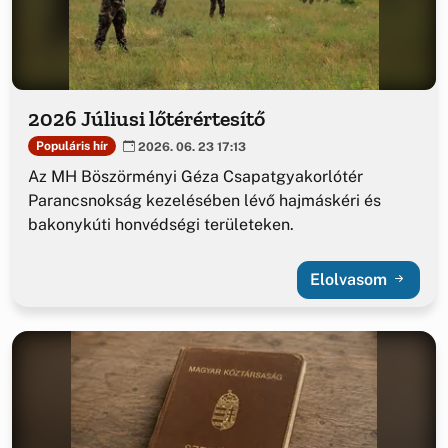
2026 Júliusi lőtérértesítő
Populáris hír
2026. 06. 23 17:13
Az MH Böszörményi Géza Csapatgyakorlótér
Parancsnokság kezelésében lévő hajmáskéri és
bakonykúti honvédségi területeken.
Elolvasom