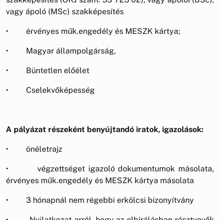
vagy ápoló (MSc) szakképesítés
• érvényes műk.engedély és MESZK kártya;
• Magyar állampolgárság,
• Büntetlen előélet
• Cselekvőképesség
A pályázat részeként benyújtandó iratok, igazolások:
• önéletrajz
• végzettséget igazoló dokumentumok másolata,
érvényes műk.engedély és MESZK kártya másolata
• 3 hónapnál nem régebbi erkölcsi bizonyítvány
• Nyilatkozat arról, hogy az elbírálásban résztvevők