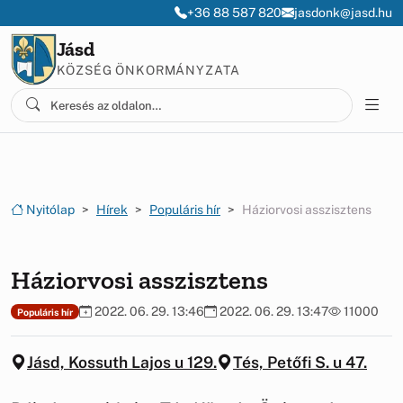
Ugrás a menüre
Ugrás a tartalomra
+36 88 587 820
jasdonk@jasd.hu
Jásd
KÖZSÉG ÖNKORMÁNYZATA
Nyitólap
Hírek
Populáris hír
Háziorvosi asszisztens
Háziorvosi asszisztens
2022. 06. 29. 13:46
2022. 06. 29. 13:47
11000
Populáris hír
Jásd, Kossuth Lajos u 129.
Tés, Petőfi S. u 47.