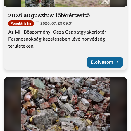
2026 augusztusi lőtérértesítő
Populáris hír
2026. 07. 29 09:31
Az MH Böszörményi Géza Csapatgyakorlótér
Parancsnokság kezelésében lévő honvédségi
területeken.
Elolvasom