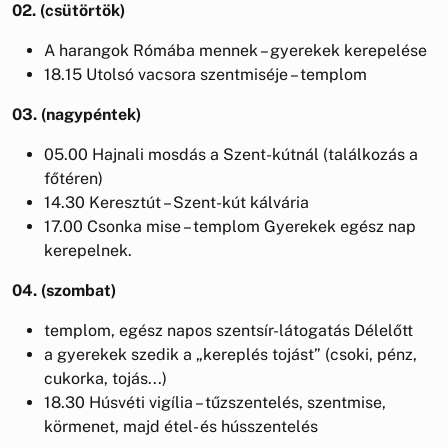
02. (csütörtök)
A harangok Rómába mennek – gyerekek kerepelése
18.15 Utolsó vacsora szentmiséje – templom
03. (nagypéntek)
05.00 Hajnali mosdás a Szent-kútnál (találkozás a
főtéren)
14.30 Keresztút – Szent-kút kálvária
17.00 Csonka mise – templom Gyerekek egész nap
kerepelnek.
04. (szombat)
templom, egész napos szentsír-látogatás Délelőtt
a gyerekek szedik a „kereplés tojást” (csoki, pénz,
cukorka, tojás...)
18.30 Húsvéti vigília – tűzszentelés, szentmise,
körmenet, majd étel- és hússzentelés