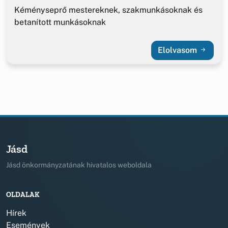
Kéményseprő mestereknek, szakmunkásoknak és
betanított munkásoknak
Elolvasom
Jásd
Jásd önkormányzatának hivatalos weboldala
OLDALAK
Hírek
Események