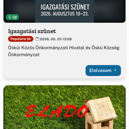
Új!
Igazgatási szünet
Populáris hír
2026. 08. 05 13:08
Ösküi Közös Önkormányzati Hivatal és Öskü Község
Önkormányzat
Elolvasom