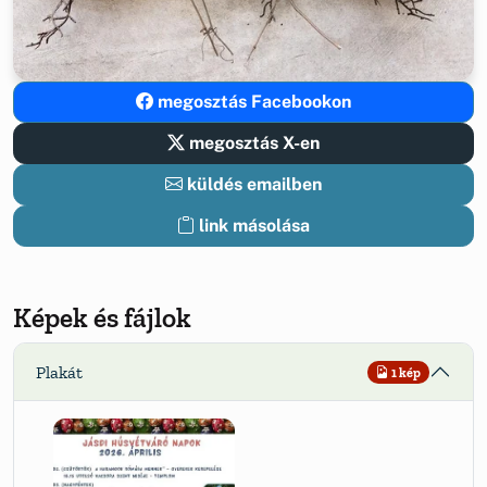
megosztás Facebookon
megosztás X-en
küldés emailben
link másolása
Képek és fájlok
Plakát
1 kép