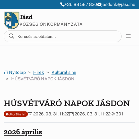
Ugrás a menüre
Ugrás a tartalomra
+36 88 587 820
jasdonk@jasd.hu
Jásd
KÖZSÉG ÖNKORMÁNYZATA
Nyitólap
Hírek
Kulturális hír
HÚSVÉTVÁRÓ NAPOK JÁSDON
HÚSVÉTVÁRÓ NAPOK JÁSDON
2026. 03. 31. 11:22
2026. 03. 31. 11:22
301
Kulturális hír
2026 április