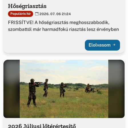
Hőségriasztás
Populáris hír
2026. 07. 06 21:24
FRISSÍTVE! A hőségriasztás meghosszabbodik,
szombattól már harmadfokú riasztás lesz érvényben
Elolvasom
2026 Júliusi lőtérértesítő