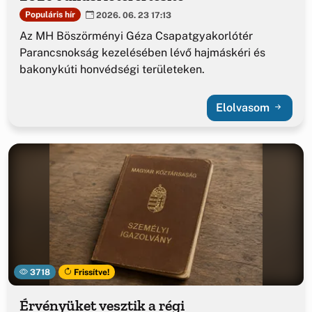
Populáris hír
2026. 06. 23 17:13
Az MH Böszörményi Géza Csapatgyakorlótér
Parancsnokság kezelésében lévő hajmáskéri és
bakonykúti honvédségi területeken.
Elolvasom
3718
Frissítve!
Érvényüket vesztik a régi