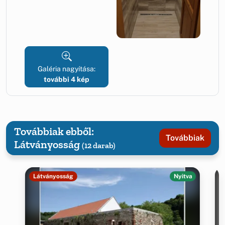
Galéria nagyítása:
további 4 kép
Továbbiak ebből:
Továbbiak
Látványosság
(12 darab)
Látványosság
Nyitva