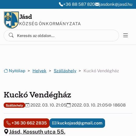
Ugrás a menüre
Ugrás a tartalomra
+36 88 587 820
jasdonk@jasd.hu
Jásd
KÖZSÉG ÖNKORMÁNYZATA
Nyitólap
Helyek
Szálláshely
Kuckó Vendégház
Kuckó Vendégház
2022. 03. 10. 21:05
2022. 03. 10. 21:05
18608
Szálláshely
+36 30 662 2835
kuckojasd@gmail.com
Jásd, Kossuth utca 55.