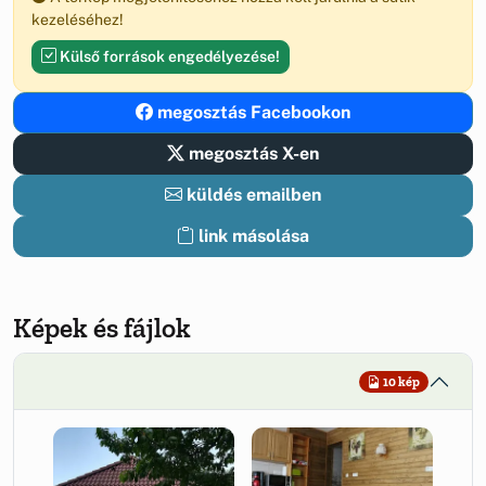
kezeléséhez!
Külső források engedélyezése!
megosztás Facebookon
megosztás X-en
küldés emailben
link másolása
Képek és fájlok
10 kép