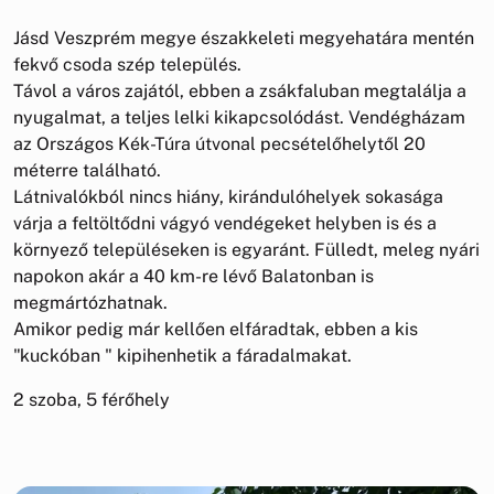
Jásd Veszprém megye északkeleti megyehatára mentén
fekvő csoda szép település.
Távol a város zajától, ebben a zsákfaluban megtalálja a
nyugalmat, a teljes lelki kikapcsolódást. Vendégházam
az Országos Kék-Túra útvonal pecsételőhelytől 20
méterre található.
Látnivalókból nincs hiány, kirándulóhelyek sokasága
várja a feltöltődni vágyó vendégeket helyben is és a
környező településeken is egyaránt. Fülledt, meleg nyári
napokon akár a 40 km-re lévő Balatonban is
megmártózhatnak.
Amikor pedig már kellően elfáradtak, ebben a kis
"kuckóban " kipihenhetik a fáradalmakat.
2 szoba, 5 férőhely