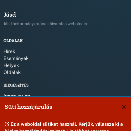
Jásd
Jásd önkormányzatának hivatalos weboldala
OLDALAK
Hírek
Események
Helyek
Oldalak
KIEGÉSZÍTÉS
Impresszum
Süti hozzájárulás
KAPCSOLAT
+36 88 587 820
Ez a weboldal sütiket használ. Kérjük, válassza ki a
jasdonk@jasd.hu