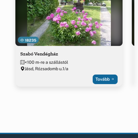
18235
Szabó Vendégház
<100 m-re a szállástól
Jásd, Rózsadomb u.1/a
Tovább