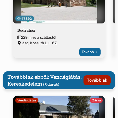
47892
Bodzaház
229 m-re a szállástól
Jásd, Kossuth L. u. 67.
Tovább
Továbbiak ebből: Vendéglátás,
Továbbiak
Kereskedelem
(5 darab)
Vendéglátás
Zárva