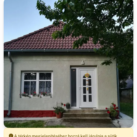
A térkép megjelenítéséhez hozzá kell járulnia a sütik