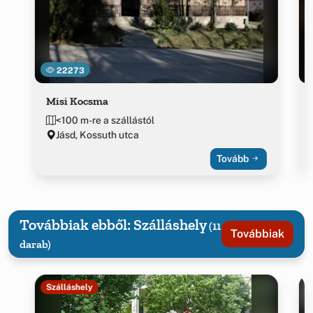
22273
Misi Kocsma
<100 m-re a szállástól
Jásd, Kossuth utca
Tovább
Továbbiak ebből: Szálláshely
(11
Továbbiak
darab)
Szálláshely