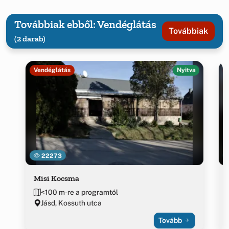
Továbbiak ebből: Vendéglátás
Továbbiak
(2 darab)
Vendéglátás
Nyitva
22273
Misi Kocsma
<100 m-re a programtól
Jásd, Kossuth utca
Tovább