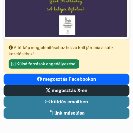
A térkép megjelenítéséhez hozzá kell járulnia a sütik
kezeléséhez!
Külső források engedélyezése!
megosztás Facebookon
megosztás X-en
küldés emailben
link másolása