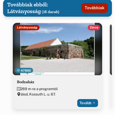
Továbbiak ebből:
Továbbiak
Látványosság
(16 darab)
Látványosság
Zárva
47892
Bodzaház
269 m-re a programtól
Jásd, Kossuth L. u. 67.
Tovább