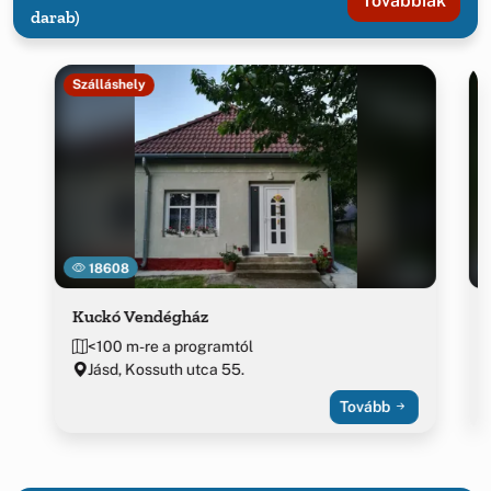
Továbbiak
darab)
Szálláshely
18608
Kuckó Vendégház
<100 m-re a programtól
Jásd, Kossuth utca 55.
Tovább