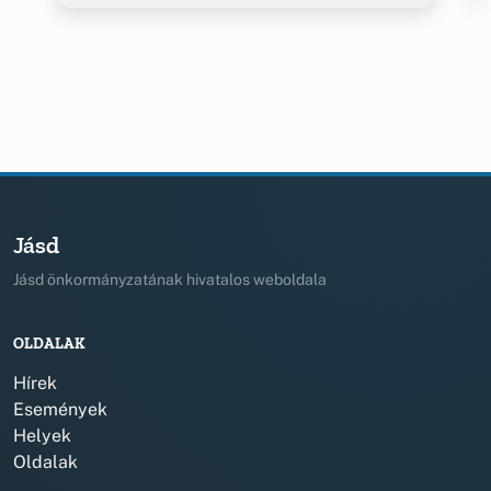
Jásd
Jásd önkormányzatának hivatalos weboldala
OLDALAK
Hírek
Események
Helyek
Oldalak