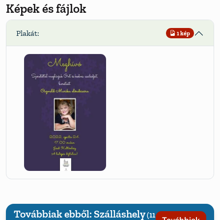
Képek és fájlok
Plakát:
1 kép
Továbbiak ebből: Szálláshely
(11