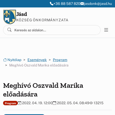
Ugrás a menüre
Ugrás a tartalomra
+36 88 587 820
jasdonk@jasd.hu
Jásd
KÖZSÉG ÖNKORMÁNYZATA
Nyitólap
Események
Program
Meghívó Oszvald Marika előadására
Meghívó Oszvald Marika
előadására
2022. 04. 19. 12:00
2022. 05. 04. 08:49
13215
Program