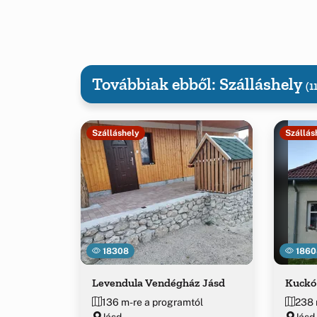
Továbbiak ebből: Szálláshely
(1
Szálláshely
Szállás
18308
1860
Levendula Vendégház Jásd
Kuckó
136 m-re a programtól
238 
Jásd
Jásd