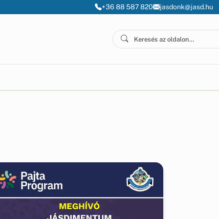
+36 88 587 820
jasdonk@jasd.hu