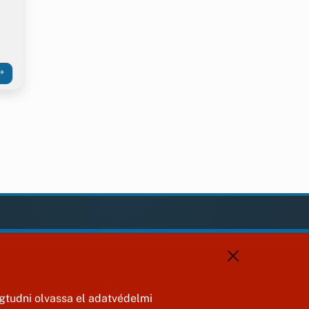
KAPCSOLAT
+36 88 587 820
jasdonk@jasd.hu
8424 Jásd, Dózsa Gy. út 1.
tudni olvassa el adatvédelmi