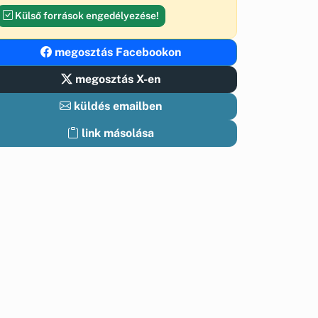
Külső források engedélyezése!
megosztás Facebookon
megosztás X-en
küldés emailben
link másolása