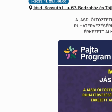
2023. 11. 25.
16:00
Jásd, Kossuth L. u. 67. Bodzaház és T
A JÁSDI ÖLTÖZTE
RUHATERVEZÉSÉRE
ÉRKEZETT AL