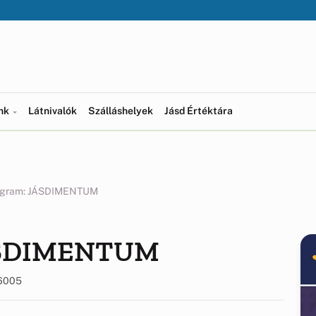
ünk
Látnivalók
Szálláshelyek
Jásd Értéktára
rogram: JÁSDIMENTUM
JÁSDIMENTUM
6005