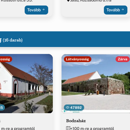
Tovább
Tovább
g
(16 darab)
yosság
Látványosság
Zárva
35
47892
z
Bodzaház
 m-re a programtól
<100 m-re a programtól