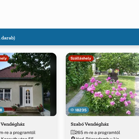
1 darab)
hely
Szálláshely
8
18235
 Vendégház
Szabó Vendégház
m-re a programtól
265 m-re a programtól
, Kossuth utca 55.
Jásd, Rózsadomb u.1/a