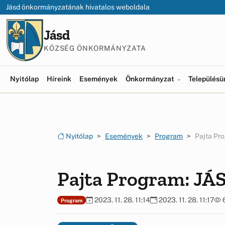
Ugrás a menüre
Ugrás a tartalomra
Jásd önkormányzatának hivatalos weboldala
Jásd
KÖZSÉG ÖNKORMÁNYZATA
Nyitólap
Híreink
Események
Önkormányzat
Település
Nyitólap
Események
Program
Pajta P
Pajta Program: 
2023. 11. 28. 11:14
2023. 11. 28. 11:17
Program