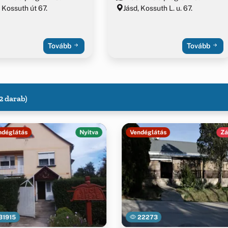
 Kossuth út 67.
Jásd, Kossuth L. u. 67.
Tovább
Tovább
2 darab)
ndéglátás
Nyitva
Vendéglátás
Zá
31915
22273