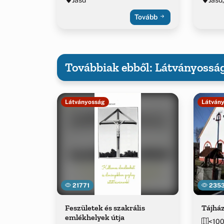
Tovább
Továbbiak ebből: Látványossá
Látványosság
Látván
21771
235
Feszületek és szakrális
Tájhá
emlékhelyek útja
<100