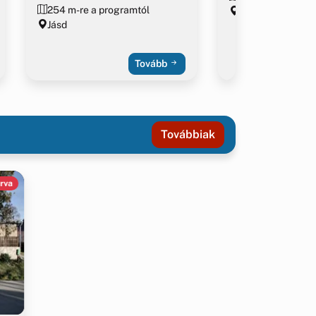
254 m-re a programtól
Jásd
Jásd
Tovább
Továbbiak
rva