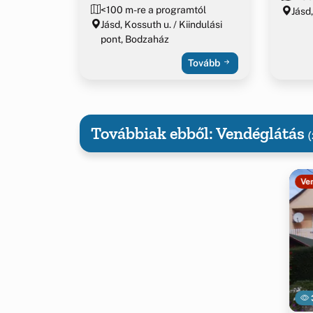
<100 m-re a programtól
Jásd,
Jásd, Kossuth u. / Kiindulási
pont, Bodzaház
Tovább
Továbbiak ebből: Vendéglátás
(
Ve