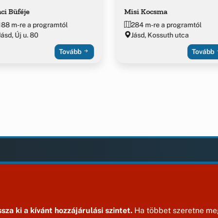
ci Büféje
Misi Kocsma
188 m-re a programtól
284 m-re a programtól
Jásd, Új u. 80
Jásd, Kossuth utca
Tovább
Tovább
LAK
KIEGÉSZÍTÉS
Impresszum
ények
ek
sza ki a kívánt hozzájárulási szintet.
Ha többet szeretne meg