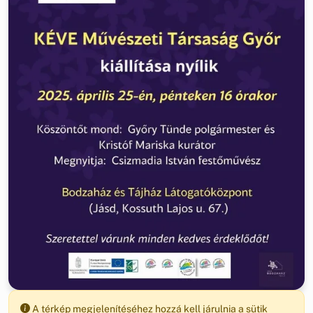
A térkép megjelenítéséhez hozzá kell járulnia a sütik