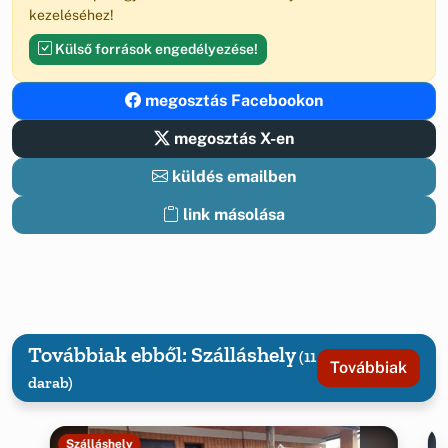
kezeléséhez!
Külső források engedélyezése!
megosztás Facebookon
megosztás X-en
küldés emailben
link másolása
Továbbiak ebből: Szálláshely
(11
Továbbiak
darab)
Szálláshely