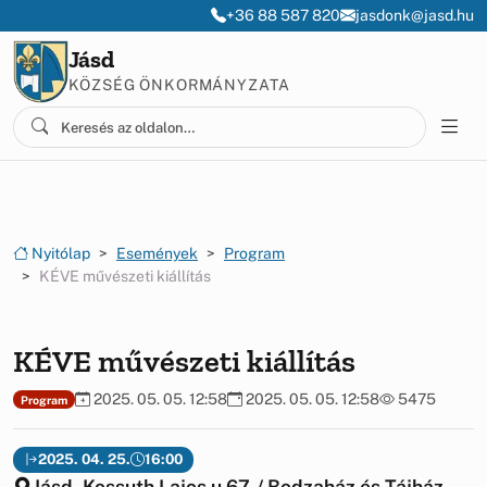
Ugrás a menüre
Ugrás a tartalomra
+36 88 587 820
jasdonk@jasd.hu
Jásd
KÖZSÉG ÖNKORMÁNYZATA
Nyitólap
Események
Program
KÉVE művészeti kiállítás
KÉVE művészeti kiállítás
2025. 05. 05. 12:58
2025. 05. 05. 12:58
5475
Program
2025. 04. 25.
16:00
Jásd, Kossuth Lajos u.67. / Bodzaház és Tájház