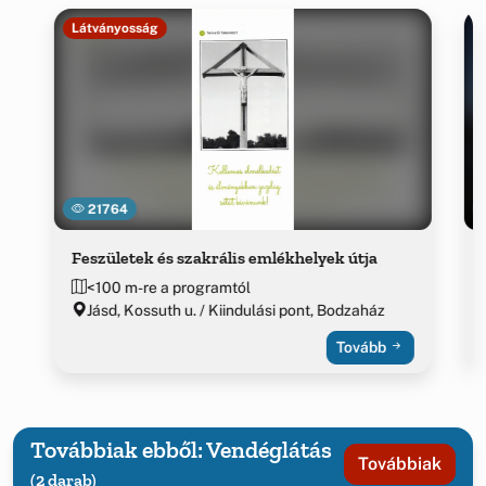
Látványosság
21764
Feszületek és szakrális emlékhelyek útja
<100 m-re a programtól
Jásd, Kossuth u. / Kiindulási pont, Bodzaház
Tovább
Továbbiak ebből: Vendéglátás
Továbbiak
(2 darab)