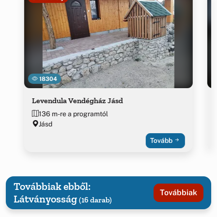
18304
Levendula Vendégház Jásd
136 m-re a programtól
Jásd
Tovább
Továbbiak ebből:
Továbbiak
Látványosság
(16 darab)