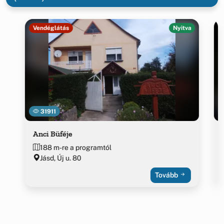
Vendéglátás
Nyitva
31911
Anci Büféje
188 m-re a programtól
Jásd, Új u. 80
Tovább