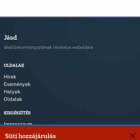
Jásd
Jásd önkormányzatának hivatalos weboldala
OLDALAK
Hírek
Események
Helyek
Oldalak
KIEGÉSZÍTÉS
Impresszum
Süti hozzájárulás
KAPCSOLAT