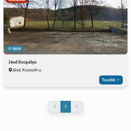
5010
Jásd focipálya
Jásd, Kossuth u.
Tovább
1