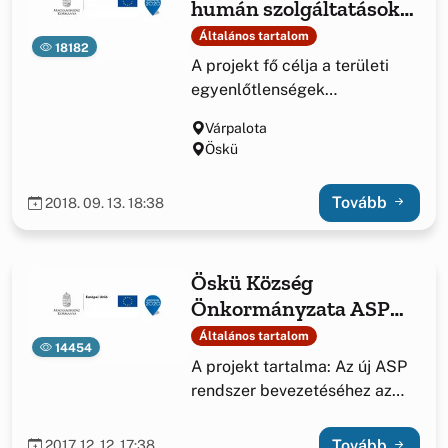
humán szolgáltatások
fejlesztése
Általános tartalom
18182
A projekt fő célja a területi
egyenlőtlenségek
csökkentése, a társadalmi
Várpalota
felzárkózás elősegítése,
Öskü
valamint a minőségi humán
közszolgáltatásokhoz való
Tovább
2018. 09. 13. 18:38
hozzáférés javítása.
Öskü Község
Önkormányzata ASP
központhoz való
Általános tartalom
14454
csatlakozása projekt
A projekt tartalma: Az új ASP
rendszer bevezetéséhez az
Ösküi Közös Önkormányzati
Hivatal mindhárom
Tovább
2017. 12. 12. 17:38