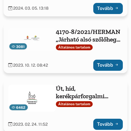
egészségéért
Tovább
2024. 03. 05. 13:18
4170-8/2021/HERMAN
„Járható alsó szőlőhegyi
utat!&quot;
3081
Általános tartalom
Tovább
2023. 10. 12. 08:42
Út, híd,
kerékpárforgalmi
létesítmény, vízelvezető
Általános tartalom
6462
rendszer
építése/felújítása
Tovább
2023. 02. 24. 11:52