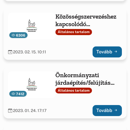
Közösségszervezéshez
kapcsolódó
eszközbeszerzés és
Általános tartalom
6306
közösségszervező
bértámogatása – 2021.
Tovább
2023. 02. 15. 10:11
MFP-KEB/2021
Önkormányzati
járdaépítés/felújítás
anyagtámogatása
Általános tartalom
7412
Tovább
2023. 01. 24. 17:17