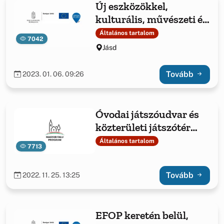
Új eszközökkel,
kulturális, művészeti és
egészségmegőrző
Általános tartalom
7042
rendezvényekkel az
Jásd
egészségért Jásdon, a
projekt azonosító
Tovább
2023. 01. 06. 09:26
száma: 3407244211
Óvodai játszóudvar és
közterületi játszótér
fejlesztése 2021 MFP-
Általános tartalom
7713
OJKJF/2021
3319995898 számú
Tovább
2022. 11. 25. 13:25
pályázata
EFOP keretén belül,