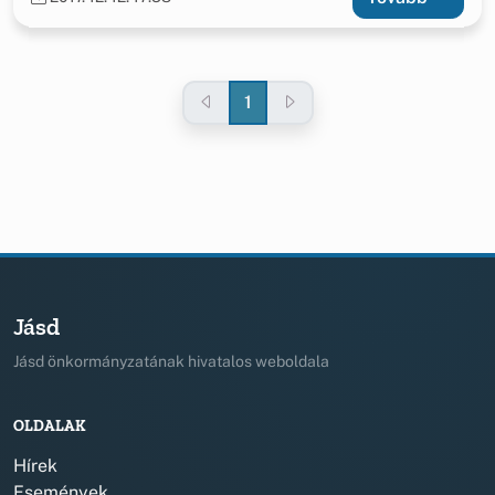
településén.
1
Jásd
Jásd önkormányzatának hivatalos weboldala
OLDALAK
Hírek
Események