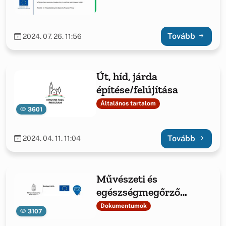
Tovább
2024. 07. 26. 11:56
Út, híd, járda
építése/felújítása
Általános tartalom
3601
Tovább
2024. 04. 11. 11:04
Művészeti és
egészségmegőrző
rendezvényekkel a
Dokumentumok
3107
közösség lelki és testi