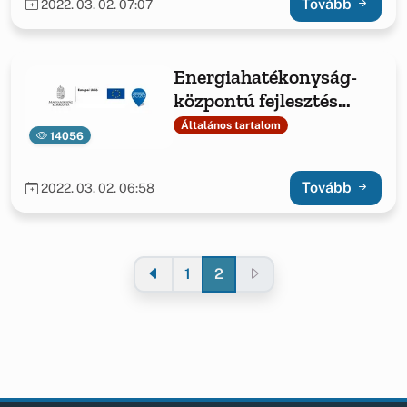
Tovább
2022. 03. 02. 07:07
Energiahatékonyság-
központú fejlesztés
Jásdon
Általános tartalom
14056
Tovább
2022. 03. 02. 06:58
1
2