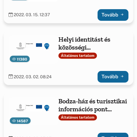
Tovább
2022. 03. 15. 12:37
Helyi identitást és
közösségi
együttműködést
Általános tartalom
11380
segítőfejlesztések
támogatása
Tovább
2022. 03. 02. 08:24
Bodza-ház és turisztikai
információs pont
kialakítása
Általános tartalom
14587