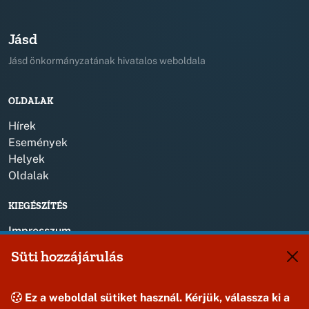
Jásd
Jásd önkormányzatának hivatalos weboldala
OLDALAK
Hírek
Események
Helyek
Oldalak
KIEGÉSZÍTÉS
Impresszum
Süti hozzájárulás
KAPCSOLAT
+36 88 587 820
Ez a weboldal sütiket használ. Kérjük, válassza ki a
jasdonk@jasd.hu