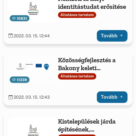
identitástudat erősítése
Általános tartalom
10831
Tovább
2022. 03. 15. 12:44
Közösségfejlesztés a
Bakony keleti
kapujában
Általános tartalom
11339
Tovább
2022. 03. 15. 12:43
Kistelepülések járda
építésének,