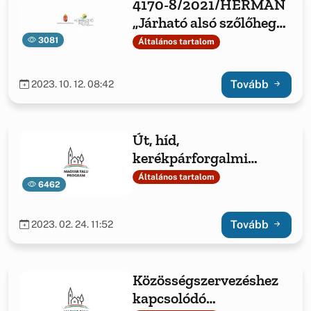
4170-8/2021/HERMAN
„Járható alsó szőlőhegyi
utat!&quot;
3081
Általános tartalom
Tovább
2023. 10. 12. 08:42
Út, híd,
kerékpárforgalmi
létesítmény, vízelvezető
Általános tartalom
6462
rendszer
építése/felújítása
Tovább
2023. 02. 24. 11:52
Közösségszervezéshez
kapcsolódó