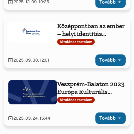
Tovább
2025. 12. 09. 10:25
Középpontban az ember
– helyi identitás
erősítése Jásdon és
Általános tartalom
Csetényben
Tovább
2025. 09. 30. 12:01
Veszprém-Balaton 2023
Európa Kulturális
Fővárosa
Általános tartalom
Tovább
2025. 03. 24. 15:44