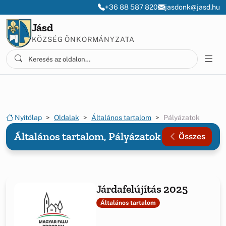
Ugrás a menüre
Ugrás a tartalomra
+36 88 587 820
jasdonk@jasd.hu
Jásd
KÖZSÉG ÖNKORMÁNYZATA
Nyitólap
Oldalak
Általános tartalom
Pályázatok
Általános tartalom, Pályázatok
Összes
Járdafelújítás 2025
Általános tartalom