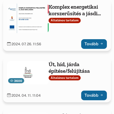
Komplex energetikai
korszerűsítés a jásdi
iskolában
Általános tartalom
Tovább
2024. 07. 26. 11:56
Út, híd, járda
építése/felújítása
Általános tartalom
3600
Tovább
2024. 04. 11. 11:04