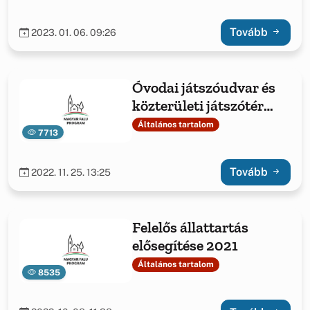
egészségért Jásdon, a
projekt azonosító
Tovább
2023. 01. 06. 09:26
száma: 3407244211
Óvodai játszóudvar és
közterületi játszótér
fejlesztése 2021 MFP-
Általános tartalom
7713
OJKJF/2021
3319995898 számú
Tovább
2022. 11. 25. 13:25
pályázata
Felelős állattartás
elősegítése 2021
Általános tartalom
8535