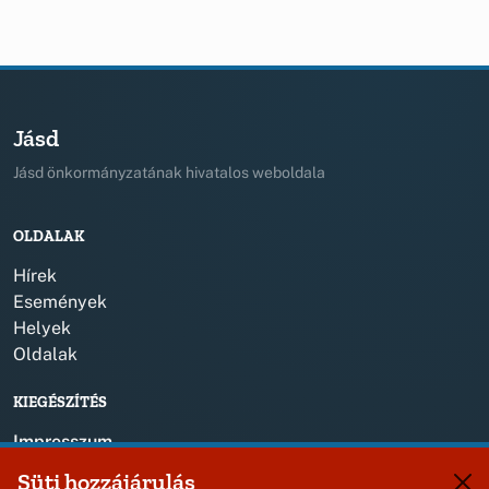
Jásd
Jásd önkormányzatának hivatalos weboldala
OLDALAK
Hírek
Események
Helyek
Oldalak
KIEGÉSZÍTÉS
Impresszum
Süti hozzájárulás