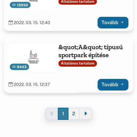
felújításának anyag
Általános tartalom
13050
támogatása Jásdon
2019
Tovább
2022. 03. 15. 12:40
&quot;A&quot; típusú
sportpark építése
Általános tartalom
9443
Tovább
2022. 03. 15. 12:37
1
2