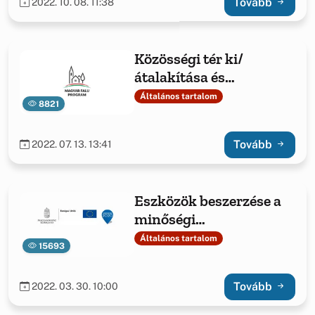
Tovább
2022. 10. 08. 11:38
Közösségi tér ki/
átalakítása és
foglalkoztatás
Általános tartalom
8821
Tovább
2022. 07. 13. 13:41
Eszközök beszerzése a
minőségi
szolgáltatásokért a falu
Általános tartalom
15693
lakosai vendégei részére
Tovább
2022. 03. 30. 10:00