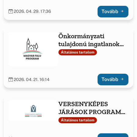
Tovább
2026. 04. 29. 17:36
Önkormányzati
tulajdonú ingatlanok
fejlesztése,
Általános tartalom
önkormányzati
feladatellátáshoz
Tovább
2026. 04. 21. 16:14
VERSENYKÉPES
JÁRÁSOK PROGRAM
KERETÉBEN ELNYERT
Általános tartalom
TÁMOGATÁS