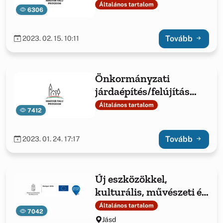
eszközbeszerzés és
Általános tartalom
6306
közösségszervező
bértámogatása – 2021.
Tovább
2023. 02. 15. 10:11
MFP-KEB/2021
Önkormányzati
járdaépítés/felújítás
anyagtámogatása
Általános tartalom
7412
Tovább
2023. 01. 24. 17:17
Új eszközökkel,
kulturális, művészeti és
egészségmegőrző
Általános tartalom
7042
rendezvényekkel az
Jásd