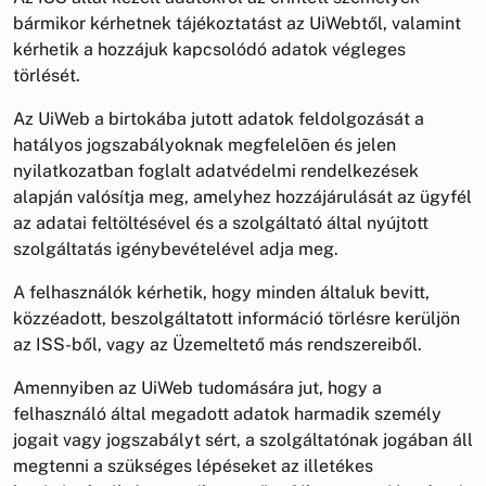
bármikor kérhetnek tájékoztatást az UiWebtől, valamint
kérhetik a hozzájuk kapcsolódó adatok végleges
törlését.
Az UiWeb a birtokába jutott adatok feldolgozását a
hatályos jogszabályoknak megfelelõen és jelen
nyilatkozatban foglalt adatvédelmi rendelkezések
alapján valósítja meg, amelyhez hozzájárulását az ügyfél
az adatai feltöltésével és a szolgáltató által nyújtott
szolgáltatás igénybevételével adja meg.
A felhasználók kérhetik, hogy minden általuk bevitt,
közzéadott, beszolgáltatott információ törlésre kerüljön
az ISS-ből, vagy az Üzemeltető más rendszereiből.
Amennyiben az UiWeb tudomására jut, hogy a
felhasználó által megadott adatok harmadik személy
jogait vagy jogszabályt sért, a szolgáltatónak jogában áll
megtenni a szükséges lépéseket az illetékes