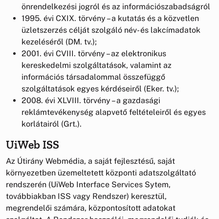
önrendelkezési jogról és az információszabadságról
1995. évi CXIX. törvény – a kutatás és a közvetlen
üzletszerzés célját szolgáló név- és lakcímadatok
kezeléséről (DM. tv.);
2001. évi CVIII. törvény – az elektronikus
kereskedelmi szolgáltatások, valamint az
információs társadalommal összefüggő
szolgáltatások egyes kérdéseiről (Eker. tv.);
2008. évi XLVIII. törvény – a gazdasági
reklámtevékenység alapvető feltételeiről és egyes
korlátairól (Grt.).
UiWeb ISS
Az Útirány Webmédia, a saját fejlesztésű, saját
környezetben üzemeltetett központi adatszolgáltató
rendszerén (UiWeb Interface Services Sytem,
továbbiakban ISS vagy Rendszer) keresztül,
megrendelői számára, központosított adatokat