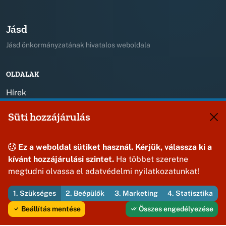
Jásd
Jásd önkormányzatának hivatalos weboldala
OLDALAK
Hírek
Események
Süti hozzájárulás
Helyek
Oldalak
Ez a weboldal sütiket használ. Kérjük, válassza ki a
KIEGÉSZÍTÉS
kívánt hozzájárulási szintet.
Ha többet szeretne
Impresszum
megtudni olvassa el adatvédelmi nyilatkozatunkat!
KAPCSOLAT
1. Szükséges
2. Beépülők
3. Marketing
4. Statisztika
+36 88 587 820
Beállítás mentése
Összes engedélyezése
jasdonk@jasd.hu