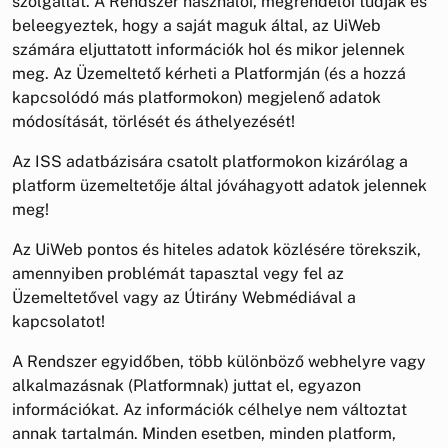
szolgáltat. A Rendszer használói, megrendelői tudják és
beleegyeztek, hogy a saját maguk által, az UiWeb
számára eljuttatott információk hol és mikor jelennek
meg. Az Üzemeltető kérheti a Platformján (és a hozzá
kapcsolódó más platformokon) megjelenő adatok
módosítását, törlését és áthelyezését!
Az ISS adatbázisára csatolt platformokon kizárólag a
platform üzemeltetője által jóváhagyott adatok jelennek
meg!
Az UiWeb pontos és hiteles adatok közlésére törekszik,
amennyiben problémát tapasztal vegy fel az
Üzemeltetővel vagy az Útirány Webmédiával a
kapcsolatot!
A Rendszer egyidőben, több különböző webhelyre vagy
alkalmazásnak (Platformnak) juttat el, egyazon
információkat. Az információk célhelye nem változtat
annak tartalmán. Minden esetben, minden platform,