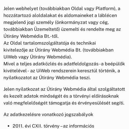
Jelen webhelyet (továbbiakban Oldal vagy Platform), a
hozzátartozó aloldalakat és aldomaineket a láblécen
megjelenő jogi személy (önkormányzat vagy cég,
továbbiakban Üzemeltető) üzemelti és rendelte meg az
Útirány Webmédia Bt.-től.
Az Oldal tartalomszolgáltatója és technikai
kivitelezője az Útirány Webmédia Bt. (továbbiakban
UiWeb vagy Útirány Webmédia).
Mivel a teljes adatközlés és adatfeldolgozás - a beépülők
kivételével - az UiWeb rendszerein keresztül történik, a
nyilatkozatot az Útirány Webmédia teszi.
Jelen nyilatkozat az Útirány Webmédia által szolgáltatott
és kezelt adatok minőségét és a törvényi előírásoknak
való megfelelőségét támogatja és érvényesülését segíti.
Az adatkezelésre vonatkozó jogszabályok
2011. évi CXII. törvény – az információs