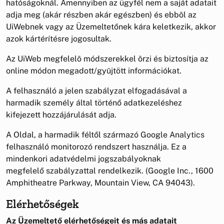
hatóságoknál. Amennyiben az ügyfél nem a saját adatait
adja meg (akár részben akár egészben) és ebbõl az
UiWebnek vagy az Üzemeltetőnek kára keletkezik, akkor
azok kártérítésre jogosultak.
Az UiWeb megfelelõ módszerekkel õrzi és biztosítja az
online módon megadott/gyûjtött információkat.
A felhasználó a jelen szabályzat elfogadásával a
harmadik személy által történő adatkezeléshez
kifejezett hozzájárulását adja.
A Oldal, a harmadik féltől származó Google Analytics
felhasználó monitorozó rendszert használja. Ez a
mindenkori adatvédelmi jogszabályoknak
megfelelő szabályzattal rendelkezik. (Google Inc., 1600
Amphitheatre Parkway, Mountain View, CA 94043).
Elérhetőségek
Az Üzemeltető elérhetőségeit és más adatait