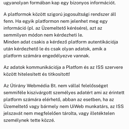
ugyanolyan formában kap egy bizonyos információt.
A platformok között szigorú jogosultsági rendszer áll
fenn. Ha egyik platformon nem jelenhet meg egy
információ (pl. az Üzemeltető kérésére), azt az
semmilyen módon nem kérdezheti le.
Minden adat csakis a kérdező platform autentikációja
után kérdezhető le és csak olyan adatok, amik a
platform számára engedélyezve vannak.
Az adatok kommunikációja a Platfom és az ISS szervere
között hitelesített és titkosított!
Az Útirány Webmédia Bt. nem vállal felelősséget
semmiféle kiszivárgott személyes adatért ami az érintett
platform számára elérhető, abban az esetben, ha az
Üzemeltető vagy bármely nem UiWeb munkatárs, az ISS
jelszavát nem megfelelően tárolta, vagy illetéktelen
személynek tette közzé.