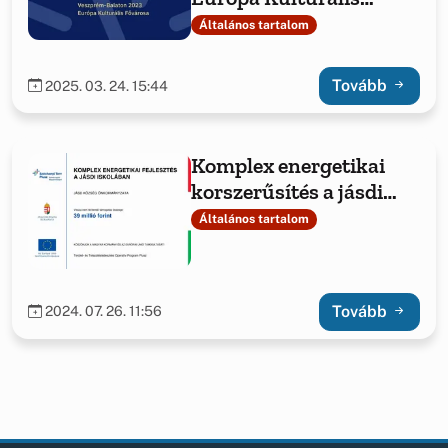
Fővárosa
Általános tartalom
Tovább
2025. 03. 24. 15:44
Komplex energetikai
korszerűsítés a jásdi
iskolában
Általános tartalom
Tovább
2024. 07. 26. 11:56