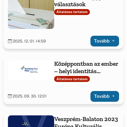
választások
Általános tartalom
Tovább
2025. 12. 01. 14:59
Középpontban az ember
– helyi identitás
erősítése Jásdon és
Általános tartalom
Csetényben
Tovább
2025. 09. 30. 12:01
Veszprém-Balaton 2023
Európa Kulturális