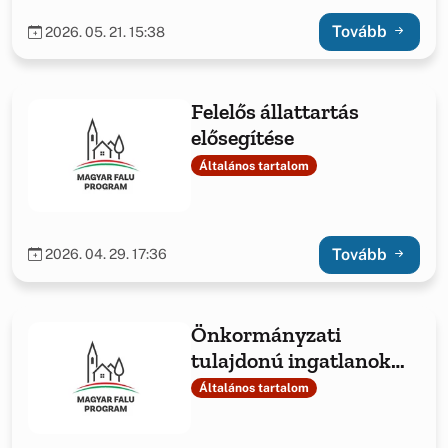
Tovább
2026. 05. 21. 15:38
Felelős állattartás
elősegítése
Általános tartalom
Tovább
2026. 04. 29. 17:36
Önkormányzati
tulajdonú ingatlanok
fejlesztése,
Általános tartalom
önkormányzati
feladatellátáshoz