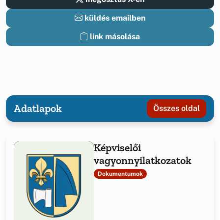
küldés emailben
link másolása
Adatlapok
Összes oldal
Képviselői
vagyonnyilatkozatok
Dokumentumok