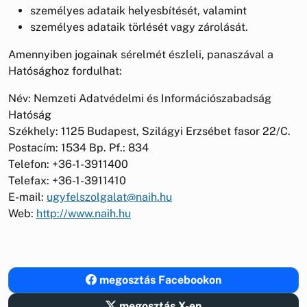
személyes adataik helyesbítését, valamint
személyes adataik törlését vagy zárolását.
Amennyiben jogainak sérelmét észleli, panaszával a
Hatósághoz fordulhat:
Név: Nemzeti Adatvédelmi és Információszabadság
Hatóság
Székhely: 1125 Budapest, Szilágyi Erzsébet fasor 22/C.
Postacím: 1534 Bp. Pf.: 834
Telefon: +36-1-3911400
Telefax: +36-1-3911410
E-mail:
ugyfelszolgalat@naih.hu
Web:
http://www.naih.hu
megosztás Facebookon
megosztás X-en