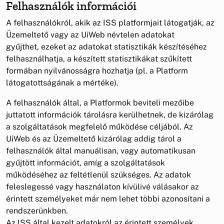
Felhasználók információi
A felhasználókról, akik az ISS platformjait látogatják, az
Üzemeltető vagy az UiWeb névtelen adatokat
gyűjthet, ezeket az adatokat statisztikák készítéséhez
felhasználhatja, a készített statisztikákat szűkített
formában nyilvánosságra hozhatja (pl. a Platform
látogatottságának a mértéke).
A felhasználók által, a Platformok beviteli mezőibe
juttatott információk tárolásra kerülhetnek, de kizárólag
a szolgáltatások megfelelő működése céljából. Az
UiWeb és az Üzemeltető kizárólag addig tárol a
felhasználók által manuálisan, vagy automatikusan
gyűjtött információt, amíg a szolgáltatások
működéséhez az feltétlenül szükséges. Az adatok
feleslegessé vagy használaton kívülivé válásakor az
érintett személyeket már nem lehet többi azonosítani a
rendszerünkben.
Az ISS által kezelt adatokról az érintett személyek