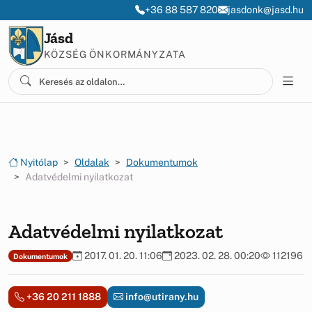
Ugrás a menüre
Ugrás a tartalomra
+36 88 587 820
jasdonk@jasd.hu
Jásd
KÖZSÉG ÖNKORMÁNYZATA
Nyitólap
Oldalak
Dokumentumok
Adatvédelmi nyilatkozat
Adatvédelmi nyilatkozat
2017. 01. 20. 11:06
2023. 02. 28. 00:20
112196
Dokumentumok
+36 20 211 1888
info@utirany.hu