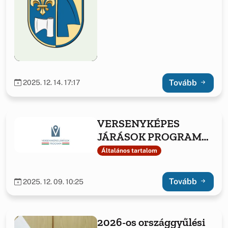
Tovább
2025. 12. 14. 17:17
VERSENYKÉPES
JÁRÁSOK PROGRAM
KERETÉBEN ELNYERT
Általános tartalom
TÁMOGATÁS
Tovább
2025. 12. 09. 10:25
2026-os országgyűlési