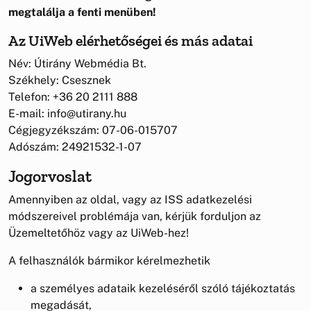
megtalálja a fenti menüben!
Az UiWeb elérhetőségei és más adatai
Név: Útirány Webmédia Bt.
Székhely: Csesznek
Telefon: +36 20 2111 888
E-mail: info@utirany.hu
Cégjegyzékszám: 07-06-015707
Adószám: 24921532-1-07
Jogorvoslat
Amennyiben az oldal, vagy az ISS adatkezelési
módszereivel problémája van, kérjük forduljon az
Üzemeltetőhöz vagy az UiWeb-hez!
A felhasználók bármikor kérelmezhetik
a személyes adataik kezeléséről szóló tájékoztatás
megadását,