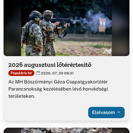
2026 augusztusi lőtérértesítő
Populáris hír
2026. 07. 29 09:31
Az MH Böszörményi Géza Csapatgyakorlótér
Parancsnokság kezelésében lévő honvédségi
területeken.
Elolvasom