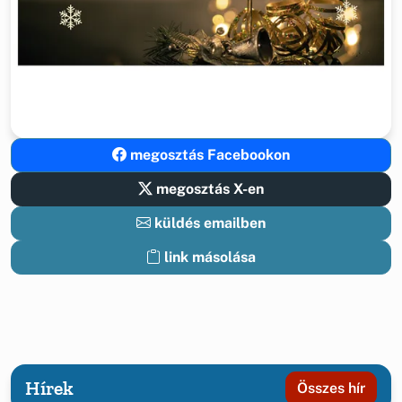
megosztás Facebookon
megosztás X-en
küldés emailben
link másolása
Hírek
Összes hír