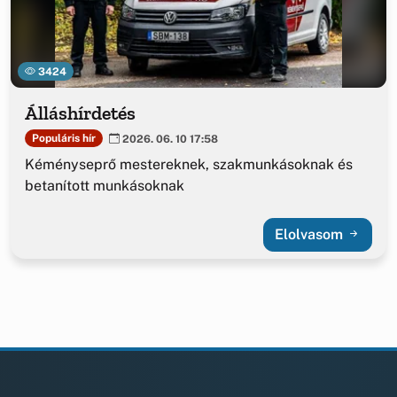
3424
Álláshírdetés
Populáris hír
2026. 06. 10 17:58
Kéményseprő mestereknek, szakmunkásoknak és
betanított munkásoknak
Elolvasom