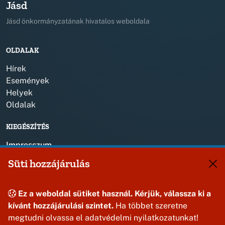
Jásd
Jásd önkormányzatának hivatalos weboldala
OLDALAK
Hírek
Események
Helyek
Oldalak
KIEGÉSZÍTÉS
Impresszum
Süti hozzájárulás
KAPCSOLAT
+36 88 587 820
Ez a weboldal sütiket használ. Kérjük, válassza ki a
jasdonk@jasd.hu
kívánt hozzájárulási szintet.
Ha többet szeretne
8424 Jásd, Dózsa Gy. út 1.
megtudni olvassa el adatvédelmi nyilatkozatunkat!