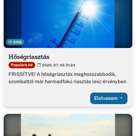
3156
Hőségriasztás
Populáris hír
2026. 07. 06 21:24
FRISSÍTVE! A hőségriasztás meghosszabbodik,
szombattól már harmadfokú riasztás lesz érvényben
Elolvasom