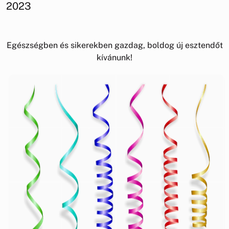
2023
Egészségben és sikerekben gazdag, boldog új esztendőt
kívánunk!