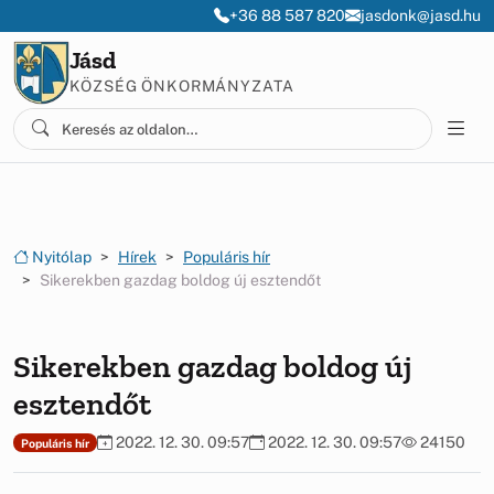
Ugrás a menüre
Ugrás a tartalomra
+36 88 587 820
jasdonk@jasd.hu
Jásd
KÖZSÉG ÖNKORMÁNYZATA
Nyitólap
Hírek
Populáris hír
Sikerekben gazdag boldog új esztendőt
Sikerekben gazdag boldog új
esztendőt
2022. 12. 30. 09:57
2022. 12. 30. 09:57
24150
Populáris hír