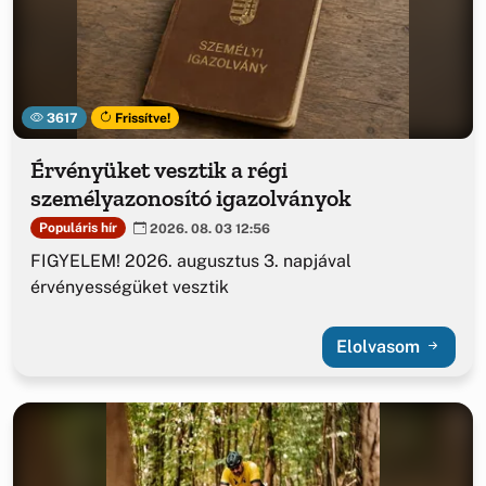
3617
Frissítve!
Érvényüket vesztik a régi
személyazonosító igazolványok
Populáris hír
2026. 08. 03 12:56
FIGYELEM! 2026. augusztus 3. napjával
érvényességüket vesztik
Elolvasom