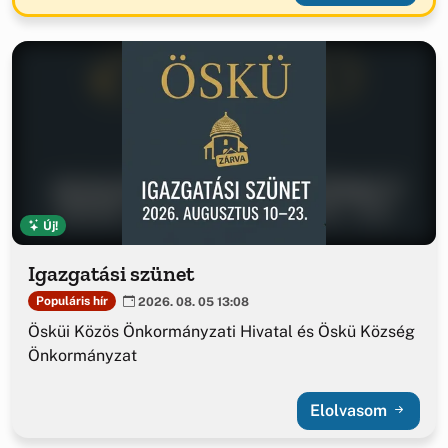
Új!
Igazgatási szünet
Populáris hír
2026. 08. 05 13:08
Ösküi Közös Önkormányzati Hivatal és Öskü Község
Önkormányzat
Elolvasom