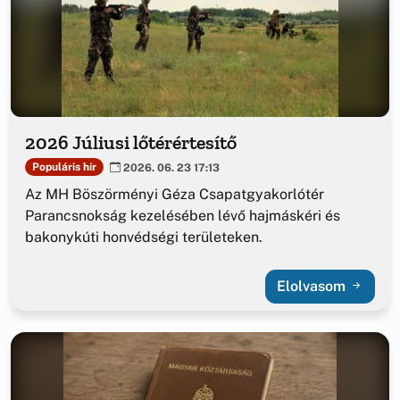
2026 Júliusi lőtérértesítő
Populáris hír
2026. 06. 23 17:13
Az MH Böszörményi Géza Csapatgyakorlótér
Parancsnokság kezelésében lévő hajmáskéri és
bakonykúti honvédségi területeken.
Elolvasom