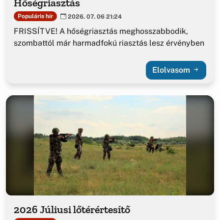
Hőségriasztás
Populáris hír
2026. 07. 06 21:24
FRISSÍTVE! A hőségriasztás meghosszabbodik,
szombattól már harmadfokú riasztás lesz érvényben
Elolvasom
2026 Júliusi lőtérértesítő