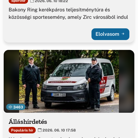
Sporthír
2026. 06. 10 18:22
Bakony Ring kerékpáros teljesítménytúra és
közösségi sportesemény, amely Zirc városából indul
Elolvasom
3463
Álláshírdetés
Populáris hír
2026. 06. 10 17:58