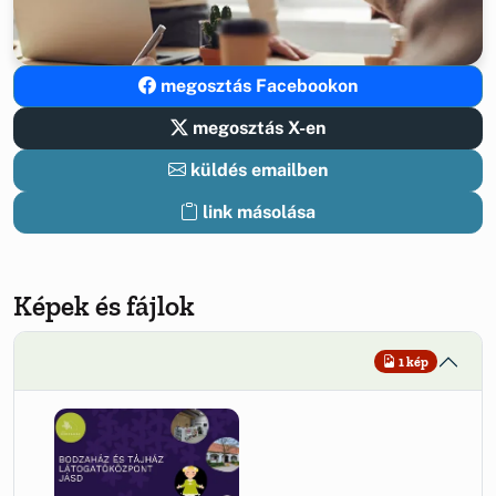
megosztás Facebookon
megosztás X-en
küldés emailben
link másolása
Képek és fájlok
1 kép