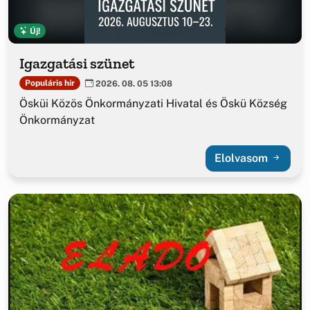
Új!
Igazgatási szünet
Populáris hír
2026. 08. 05 13:08
Ösküi Közös Önkormányzati Hivatal és Öskü Község
Önkormányzat
Elolvasom