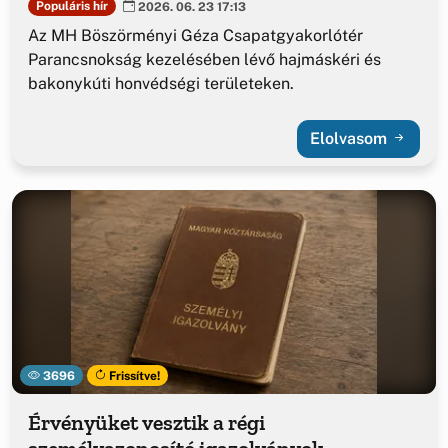
Populáris hír
2026. 06. 23 17:13
Az MH Böszörményi Géza Csapatgyakorlótér
Parancsnokság kezelésében lévő hajmáskéri és
bakonykúti honvédségi területeken.
Elolvasom
3696
Frissítve!
Érvényüket vesztik a régi