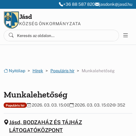
Ugrás a menüre
Ugrás a tartalomra
+36 88 587 820
jasdonk@jasd.hu
Jásd
KÖZSÉG ÖNKORMÁNYZATA
Nyitólap
Hírek
Populáris hír
Munkalehetőség
Munkalehetőség
2026. 03. 03. 15:00
2026. 03. 03. 15:02
352
Populáris hír
Jásd, BODZAHÁZ ÉS TÁJHÁZ
LÁTOGATÓKÖZPONT