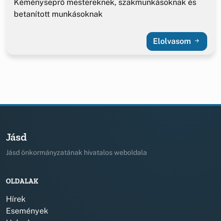
Kéményseprő mestereknek, szakmunkásoknak és
betanított munkásoknak
Elolvasom
Jásd
Jásd önkormányzatának hivatalos weboldala
OLDALAK
Hírek
Események