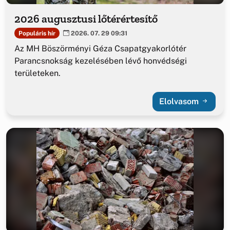
2026 augusztusi lőtérértesítő
Populáris hír
2026. 07. 29 09:31
Az MH Böszörményi Géza Csapatgyakorlótér
Parancsnokság kezelésében lévő honvédségi
területeken.
Elolvasom