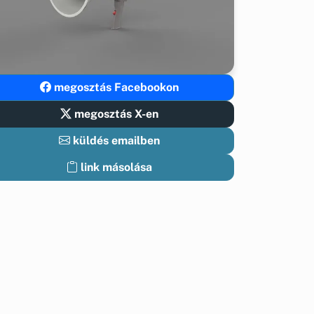
megosztás Facebookon
megosztás X-en
küldés emailben
link másolása