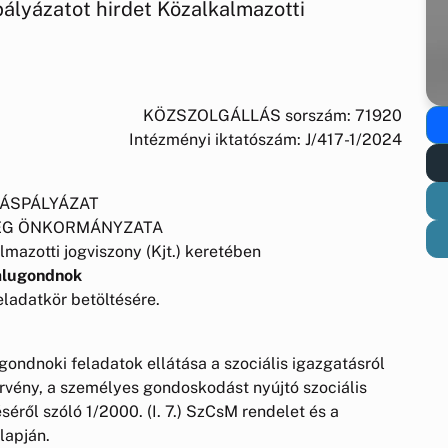
ázatot hirdet Közalkalmazotti
KÖZSZOLGÁLLÁS sorszám: 71920
Intézményi iktatószám: J/417-1/2024
ÁSPÁLYÁZAT
ÉG ÖNKORMÁNYZATA
lmazotti jogviszony (Kjt.) keretében
alugondnok
ladatkör betöltésére.
gondnoki feladatok ellátása a szociális igazgatásról
 törvény, a személyes gondoskodást nyújtó szociális
ről szóló 1/2000. (I. 7.) SzCsM rendelet és a
lapján.