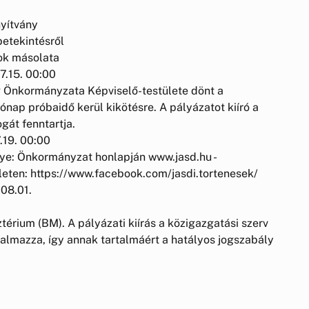
nyítvány
betekintésről
tok másolata
7.15. 00:00
g Önkormányzata Képviselő-testülete dönt a
ónap próbaidő kerül kikötésre. A pályázatot kiíró a
gát fenntartja.
.19. 00:00
elye: Önkormányzat honlapján www.jasd.hu -
ületen: https://www.facebook.com/jasdi.tortenesek/
.08.01.
térium (BM). A pályázati kiírás a közigazgatási szerv
talmazza, így annak tartalmáért a hatályos jogszabály