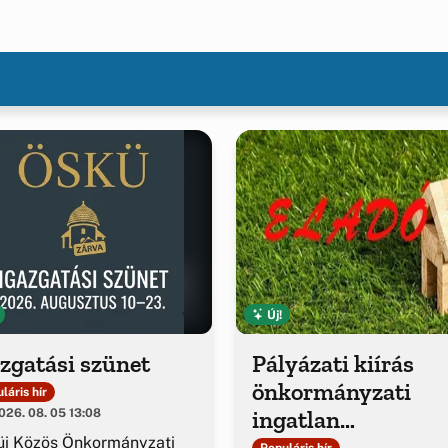
Új!
zgatási szünet
Pályázati kiírás
önkormányzati
láris hír
ingatlan
26. 08. 05 13:08
értékesítésére
üi Közös Önkormányzati
Populáris hír