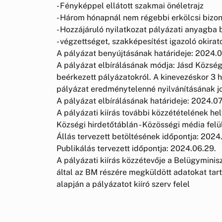
- Fényképpel ellátott szakmai önéletrajz
- Három hónapnál nem régebbi erkölcsi bizo
- Hozzájáruló nyilatkozat pályázati anyagba 
- végzettséget, szakképesítést igazoló okira
A pályázat benyújtásának határideje: 2024.0
A pályázat elbírálásának módja: Jásd Közsé
beérkezett pályázatokról. A kinevezéskor 3 h
pályázat eredménytelenné nyilvánításának jo
A pályázat elbírálásának határideje: 2024.07
A pályázati kiírás további közzétételének h
Községi hirdetőtáblán - Közösségi média fel
Állás tervezett betöltésének időpontja: 2024
Publikálás tervezett időpontja: 2024.06.29.
A pályázati kiírás közzétevője a Belügyminisz
által az BM részére megküldött adatokat tar
alapján a pályázatot kiíró szerv felel