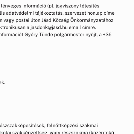
lényeges információ (pl. jogviszony létesítés
iális adatvédelmi tájékoztatás, szervezet honlap címe
en vagy postai úton Jásd Község Önkormányzatához
lektronikusan a jasdonk@jasd.hu email címre.
 információt Győry Tünde polgármester nyújt, a +36
ek:
ú részszakképesítések, felnőttképzési szakmai
iskolai szakképzettség, vagy részszakma (középfokú