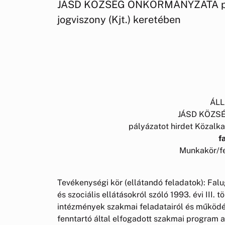
JÁSD KÖZSÉG ÖNKORMÁNYZATA pály
jogviszony (Kjt.) keretében
ÁLL
JÁSD KÖZS
pályázatot hirdet Közalka
f
Munkakör/fe
Tevékenységi kör (ellátandó feladatok): Falu
és szociális ellátásokról szóló 1993. évi III.
intézmények szakmai feladatairól és működésé
fenntartó által elfogadott szakmai program a