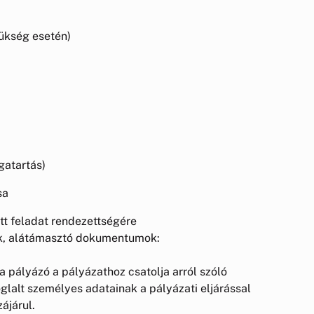
zükség esetén)
gatartás)
sa
tt feladat rendezettségére
ok, alátámasztó dokumentumok:
 a pályázó a pályázathoz csatolja arról szóló
glalt személyes adatainak a pályázati eljárással
ájárul.