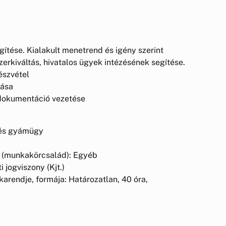
gítése. Kialakult menetrend és igény szerint
erkiváltás, hivatalos ügyek intézésének segítése.
észvétel
lása
 dokumentáció vezetése
s és gyámügy
e (munkakörcsalád): Egyéb
 jogviszony (Kjt.)
arendje, formája: Határozatlan, 40 óra,