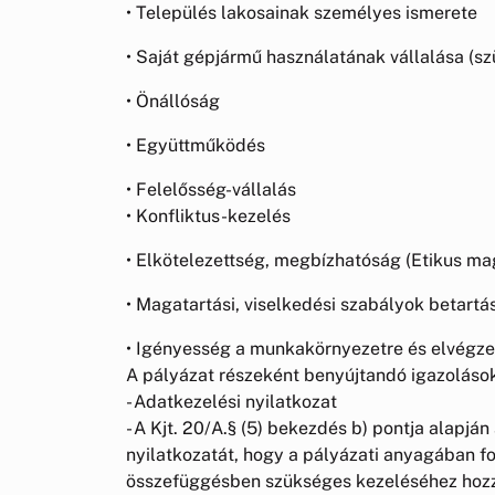
• Település lakosainak személyes ismerete
• Saját gépjármű használatának vállalása (s
• Önállóság
• Együttműködés
• Felelősség-vállalás
• Konfliktus-kezelés
• Elkötelezettség, megbízhatóság (Etikus ma
• Magatartási, viselkedési szabályok betartá
• Igényesség a munkakörnyezetre és elvégze
A pályázat részeként benyújtandó igazolás
- Adatkezelési nyilatkozat
- A Kjt. 20/A.§ (5) bekezdés b) pontja alapján
nyilatkozatát, hogy a pályázati anyagában fo
összefüggésben szükséges kezeléséhez hozz