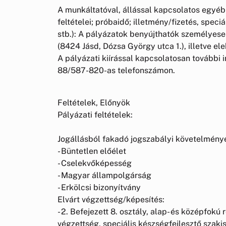
A munkáltatóval, állással kapcsolatos egyéb 
feltételei; próbaidő; illetmény/fizetés, spec
stb.): A pályázatok benyújthatók személyes
(8424 Jásd, Dózsa György utca 1.), illetve e
A pályázati kiírással kapcsolatosan további
88/587-820-as telefonszámon.
Feltételek, Előnyök
Pályázati feltételek:
Jogállásból fakadó jogszabályi követelmény
- Büntetlen előélet
- Cselekvőképesség
- Magyar állampolgárság
- Erkölcsi bizonyítvány
Elvárt végzettség/képesítés:
- 2. Befejezett 8. osztály, alap- és középfok
végzettség, speciális készségfejlesztő szak