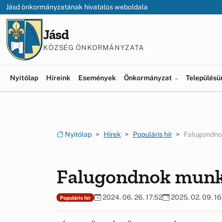
Ugrás a menüre
Ugrás a tartalomra
Jásd önkormányzatának hivatalos weboldala
Jásd
KÖZSÉG ÖNKORMÁNYZATA
Nyitólap
Híreink
Események
Önkormányzat
Település
Nyitólap
Hírek
Populáris hír
Falugondno
Falugondnok munk
2024. 06. 26. 17:52
2025. 02. 09. 16
Populáris hír