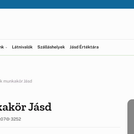
ünk
Látnivalók
Szálláshelyek
Jásd Értéktára
k munkakör Jásd
akör Jásd
:07
3252