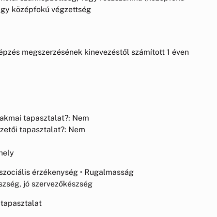
vagy középfokú végzettség
épzés megszerzésének kinevezéstől számított 1 éven
szakmai tapasztalat?: Nem
ezetői tapasztalat?: Nem
hely
 szociális érzékenység • Rugalmasság
észség, jó szervezőkészség
tapasztalat