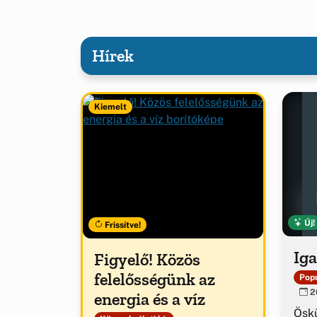
Hírek
Kiemelt
Új!
Frissítve!
Iga
Figyelő! Közös
felelősségünk az
Popu
20
energia és a víz
Ösk