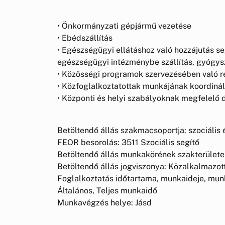
• Önkormányzati gépjármű vezetése
• Ebédszállítás
• Egészségügyi ellátáshoz való hozzájutás se
egészségügyi intézménybe szállítás, gyógysz
• Közösségi programok szervezésében való r
• Közfoglalkoztatottak munkájának koordiná
• Központi és helyi szabályoknak megfelelő
Betöltendő állás szakmacsoportja: szociáli
FEOR besorolás: 3511 Szociális segítő
Betöltendő állás munkakörének szakterület
Betöltendő állás jogviszonya: Közalkalmazotti
Foglalkoztatás időtartama, munkaideje, munk
Általános, Teljes munkaidő
Munkavégzés helye: Jásd