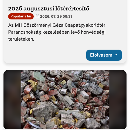
2026 augusztusi lőtérértesítő
Populáris hír
2026. 07. 29 09:31
Az MH Böszörményi Géza Csapatgyakorlótér
Parancsnokság kezelésében lévő honvédségi
területeken.
Elolvasom