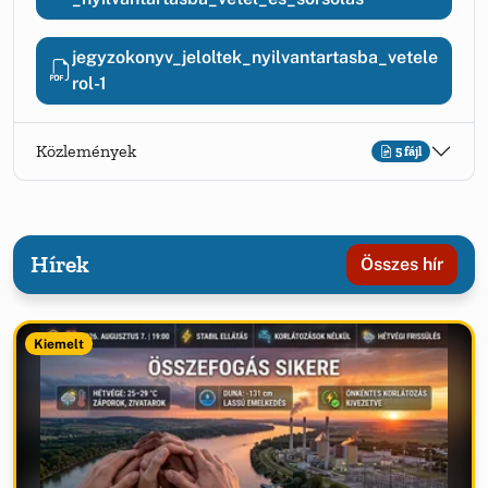
jegyzokonyv_jeloltek_nyilvantartasba_vetele
rol-1
Közlemények
5 fájl
Hírek
Összes hír
Kiemelt