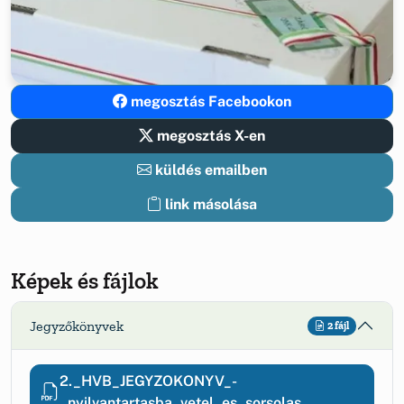
megosztás Facebookon
megosztás X-en
küldés emailben
link másolása
Képek és fájlok
Jegyzőkönyvek
2 fájl
2._HVB_JEGYZOKONYV_-
_nyilvantartasba_vetel_es_sorsolas