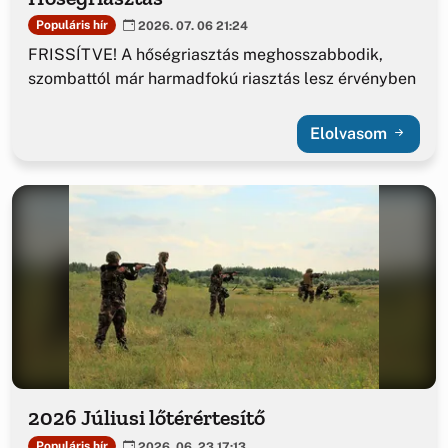
Populáris hír
2026. 07. 06 21:24
FRISSÍTVE! A hőségriasztás meghosszabbodik,
szombattól már harmadfokú riasztás lesz érvényben
Elolvasom
2026 Júliusi lőtérértesítő
Populáris hír
2026. 06. 23 17:13