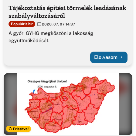
Tájékoztatás építési törmelék leadásának
szabályváltozásáról
Populáris hír
2026. 07. 07 14:37
A győri GYHG megköszöni a lakosság
együttműködését.
Elolvasom
Frissítve!