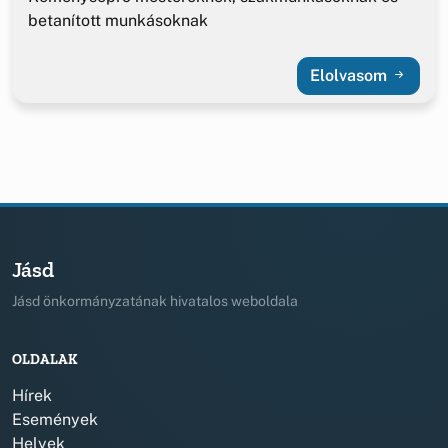
betanított munkásoknak
Elolvasom
Jásd
Jásd önkormányzatának hivatalos weboldala
OLDALAK
Hírek
Események
Helyek