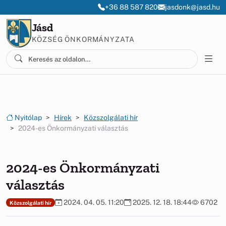
Ugrás a menüre
Ugrás a tartalomra
+36 88 587 820
jasdonk@jasd.hu
Jásd
KÖZSÉG ÖNKORMÁNYZATA
Nyitólap
Hírek
Közszolgálati hír
2024-es Önkormányzati választás
2024-es Önkormányzati
választás
2024. 04. 05. 11:20
2025. 12. 18. 18:44
6702
Közszolgálati hír