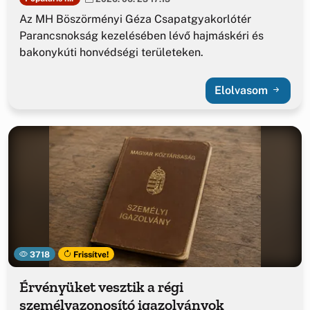
Az MH Böszörményi Géza Csapatgyakorlótér
Parancsnokság kezelésében lévő hajmáskéri és
bakonykúti honvédségi területeken.
Elolvasom
3718
Frissítve!
Érvényüket vesztik a régi
személyazonosító igazolványok