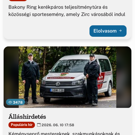
Bakony Ring kerékpáros teljesítménytúra és
közösségi sportesemény, amely Zirc városából indul
Elolvasom
3478
Álláshírdetés
Populáris hír
2026. 06. 10 17:58
Kéményseprő mestereknek, szakmunkásoknak és