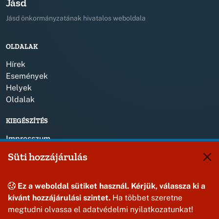
Jásd
Jásd önkormányzatának hivatalos weboldala
OLDALAK
Hírek
Események
Helyek
Oldalak
KIEGÉSZÍTÉS
Impresszum
Süti hozzájárulás
KAPCSOLAT
+36 88 587 820
Ez a weboldal sütiket használ. Kérjük, válassza ki a
jasdonk@jasd.hu
kívánt hozzájárulási szintet.
Ha többet szeretne
8424 Jásd, Dózsa Gy. út 1.
megtudni olvassa el adatvédelmi nyilatkozatunkat!