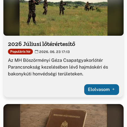
2026 Júliusi lőtérértesítő
Populáris hír
2026. 06. 23 17:13
Az MH Böszörményi Géza Csapatgyakorlótér
Parancsnokság kezelésében lévő hajmáskéri és
bakonykúti honvédségi területeken.
Elolvasom