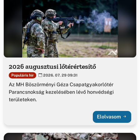
2026 augusztusi lőtérértesítő
Populáris hír
2026. 07. 29 09:31
Az MH Böszörményi Géza Csapatgyakorlótér
Parancsnokság kezelésében lévő honvédségi
területeken.
Elolvasom