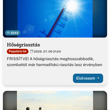
3243
Hőségriasztás
Populáris hír
2026. 07. 06 21:24
FRISSÍTVE! A hőségriasztás meghosszabbodik,
szombattól már harmadfokú riasztás lesz érvényben
Elolvasom