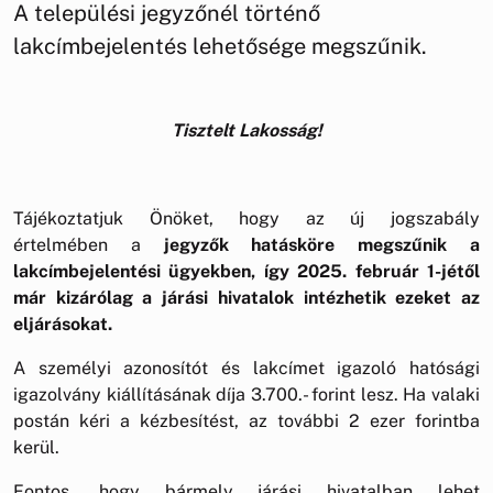
A települési jegyzőnél történő
lakcímbejelentés lehetősége megszűnik.
Tisztelt Lakosság!
Tájékoztatjuk Önöket, hogy az új jogszabály
értelmében a
jegyzők hatásköre megszűnik a
lakcímbejelentési ügyekben, így 2025. február 1-jétől
már kizárólag a járási hivatalok intézhetik ezeket az
eljárásokat.
A személyi azonosítót és lakcímet igazoló hatósági
igazolvány kiállításának díja 3.700.- forint lesz. Ha valaki
postán kéri a kézbesítést, az további 2 ezer forintba
kerül.
Fontos, hogy bármely járási hivatalban lehet