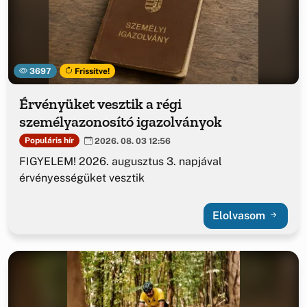
3697
Frissítve!
Érvényüket vesztik a régi
személyazonosító igazolványok
Populáris hír
2026. 08. 03 12:56
FIGYELEM! 2026. augusztus 3. napjával
érvényességüket vesztik
Elolvasom