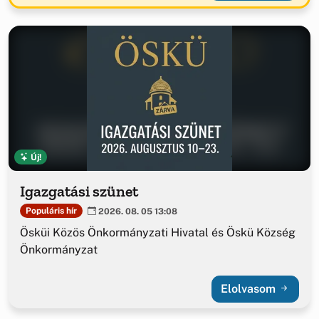
Új!
Igazgatási szünet
Populáris hír
2026. 08. 05 13:08
Ösküi Közös Önkormányzati Hivatal és Öskü Község
Önkormányzat
Elolvasom