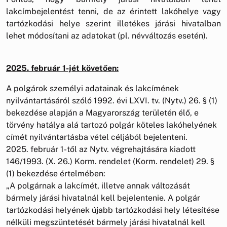
lakcímbejelentést tenni, de az érintett lakóhelye vagy
tartózkodási helye szerint illetékes járási hivatalban
lehet módosítani az adatokat (pl. névváltozás esetén).
2025. február 1-jét követően:
A polgárok személyi adatainak és lakcímének
nyilvántartásáról szóló 1992. évi LXVI. tv. (Nytv.) 26. § (1)
bekezdése alapján a Magyarország területén élő, e
törvény hatálya alá tartozó polgár köteles lakóhelyének
címét nyilvántartásba vétel céljából bejelenteni.
2025. február 1-től az Nytv. végrehajtására kiadott
146/1993. (X. 26.) Korm. rendelet (Korm. rendelet) 29. §
(1) bekezdése értelmében:
„A polgárnak a lakcímét, illetve annak változását
bármely járási hivatalnál kell bejelentenie. A polgár
tartózkodási helyének újabb tartózkodási hely létesítése
nélküli megszüntetését bármely járási hivatalnál kell