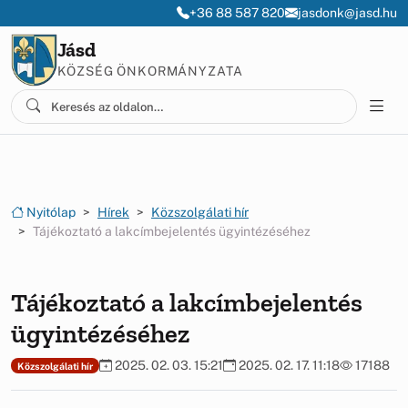
Ugrás a menüre
Ugrás a tartalomra
+36 88 587 820
jasdonk@jasd.hu
Jásd
KÖZSÉG ÖNKORMÁNYZATA
Nyitólap
Hírek
Közszolgálati hír
Tájékoztató a lakcímbejelentés ügyintézéséhez
Tájékoztató a lakcímbejelentés
ügyintézéséhez
2025. 02. 03. 15:21
2025. 02. 17. 11:18
17188
Közszolgálati hír