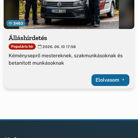
3463
Álláshírdetés
Populáris hír
2026. 06. 10 17:58
Kéményseprő mestereknek, szakmunkásoknak és
betanított munkásoknak
Elolvasom