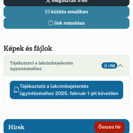
megosztás X-en
küldés emailben
link másolása
Képek és fájlok
Tájékoztató a lakcímbejelentés
1 fájl
ügyintézéséhez
Tájékoztató a lakcímbejelentés
ügyintézéséhez 2025. február 1-jét követően
Hírek
Összes hír