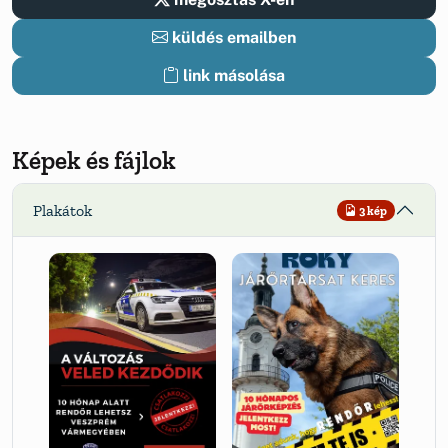
küldés emailben
link másolása
Képek és fájlok
Plakátok
3 kép