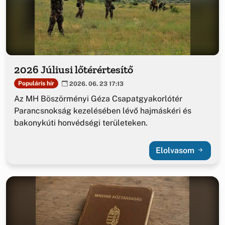
2026 Júliusi lőtérértesítő
Populáris hír
2026. 06. 23 17:13
Az MH Böszörményi Géza Csapatgyakorlótér
Parancsnokság kezelésében lévő hajmáskéri és
bakonykúti honvédségi területeken.
Elolvasom