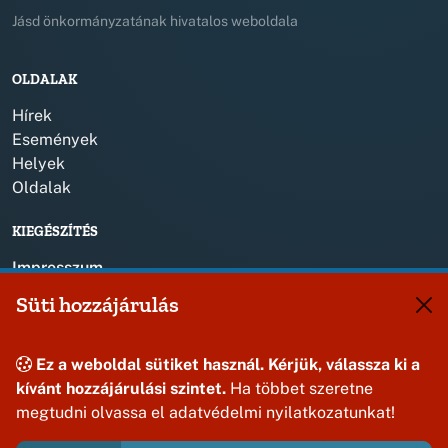
Jásd önkormányzatának hivatalos weboldala
OLDALAK
Hírek
Események
Helyek
Oldalak
KIEGÉSZÍTÉS
Impresszum
Süti hozzájárulás
KAPCSOLAT
+36 88 587 820
Ez a weboldal sütiket használ. Kérjük, válassza ki a
jasdonk@jasd.hu
kívánt hozzájárulási szintet.
Ha többet szeretne
8424 Jásd, Dózsa Gy. út 1.
megtudni olvassa el adatvédelmi nyilatkozatunkat!