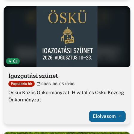
Új!
Igazgatási szünet
Populáris hír
2026. 08. 05 13:08
Ösküi Közös Önkormányzati Hivatal és Öskü Község
Önkormányzat
Elolvasom