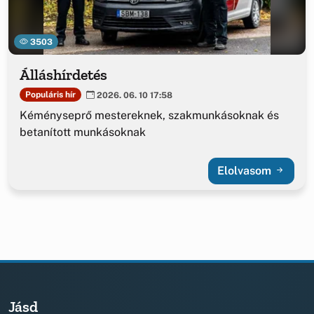
3503
Álláshírdetés
Populáris hír
2026. 06. 10 17:58
Kéményseprő mestereknek, szakmunkásoknak és
betanított munkásoknak
Elolvasom
Jásd