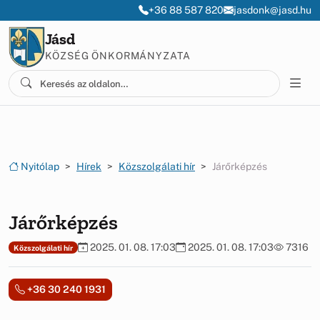
Ugrás a menüre
Ugrás a tartalomra
+36 88 587 820
jasdonk@jasd.hu
Jásd
KÖZSÉG ÖNKORMÁNYZATA
Nyitólap
Hírek
Közszolgálati hír
Járőrképzés
Járőrképzés
2025. 01. 08. 17:03
2025. 01. 08. 17:03
7316
Közszolgálati hír
+36 30 240 1931