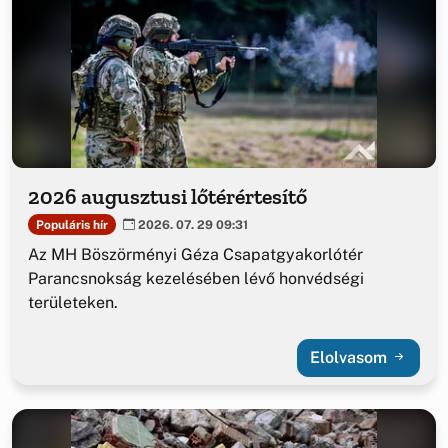
2026 augusztusi lőtérértesítő
Populáris hír
2026. 07. 29 09:31
Az MH Böszörményi Géza Csapatgyakorlótér
Parancsnokság kezelésében lévő honvédségi
területeken.
Elolvasom