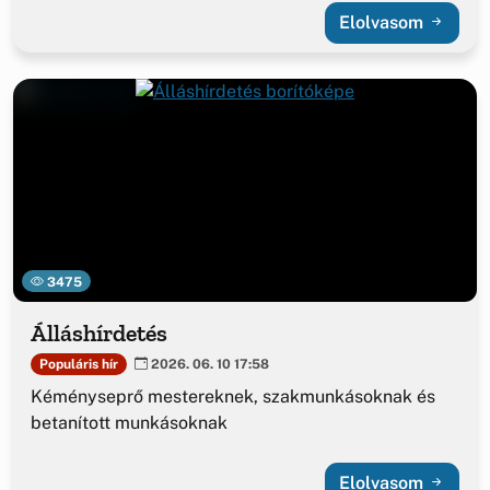
Elolvasom
3475
Álláshírdetés
Populáris hír
2026. 06. 10 17:58
Kéményseprő mestereknek, szakmunkásoknak és
betanított munkásoknak
Elolvasom