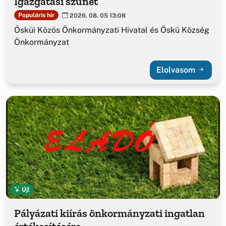
Igazgatási szünet
Populáris hír
2026. 08. 05 13:08
Ösküi Közös Önkormányzati Hivatal és Öskü Község
Önkormányzat
Elolvasom
Új!
Pályázati kiírás önkormányzati ingatlan