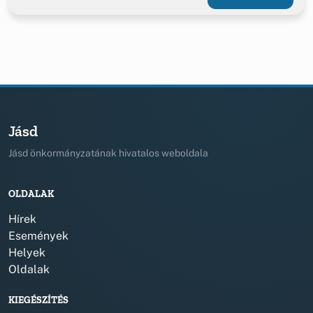
Jásd
Jásd önkormányzatának hivatalos weboldala
OLDALAK
Hírek
Események
Helyek
Oldalak
KIEGÉSZÍTÉS