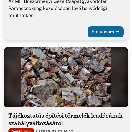
Az MH Böszörményi Géza Csapatgyakorlótér
Parancsnokság kezelésében lévő honvédségi
területeken.
Elolvasom
Tájékoztatás építési törmelék leadásának
szabályváltozásáról
Populáris hír
2026. 07. 07 14:37