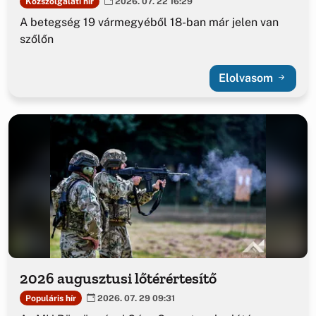
Közszolgálati hír
2026. 07. 22 16:29
A betegség 19 vármegyéből 18-ban már jelen van
szőlőn
Elolvasom
2026 augusztusi lőtérértesítő
Populáris hír
2026. 07. 29 09:31