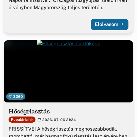
Naponta frissítve... Országos tűzgyújtási tilalom van
érvényben Magyarország teljes területén.
Elolvasom
3260
Hőségriasztás
Populáris hír
2026. 07. 06 21:24
FRISSÍTVE! A hőségriasztás meghosszabbodik,
szombattól már harmadfokú riasztás lesz érvényben