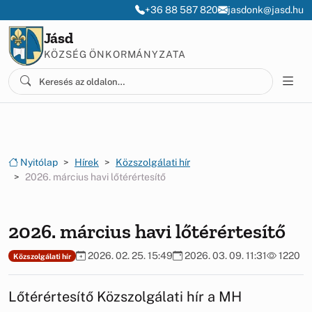
Ugrás a menüre
Ugrás a tartalomra
+36 88 587 820
jasdonk@jasd.hu
Jásd
KÖZSÉG ÖNKORMÁNYZATA
Nyitólap
Hírek
Közszolgálati hír
2026. március havi lőtérértesítő
2026. március havi lőtérértesítő
2026. 02. 25. 15:49
2026. 03. 09. 11:31
1220
Közszolgálati hír
Lőtérértesítő Közszolgálati hír a MH