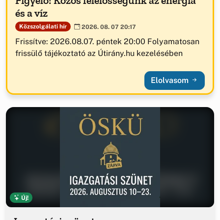
Figyelő! Közös felelősségünk az energia
és a víz
Közszolgálati hír
2026. 08. 07 20:17
Frissítve: 2026.08.07. péntek 20:00 Folyamatosan
frissülő tájékoztató az Útirány.hu kezelésében
Elolvasom
Új!