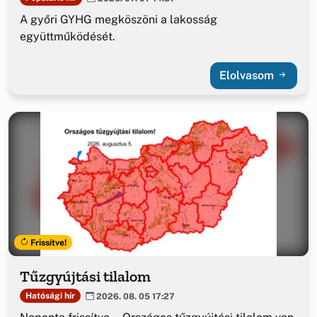
A győri GYHG megköszöni a lakosság
együttműködését.
Elolvasom
Frissítve!
Tűzgyújtási tilalom
Hatósági hír
2026. 08. 05 17:27