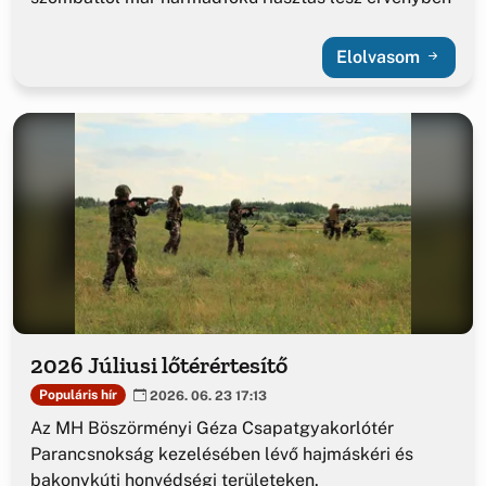
Elolvasom
2026 Júliusi lőtérértesítő
Populáris hír
2026. 06. 23 17:13
Az MH Böszörményi Géza Csapatgyakorlótér
Parancsnokság kezelésében lévő hajmáskéri és
bakonykúti honvédségi területeken.