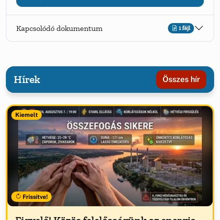
Kapcsolódó dokumentum
1 fájl
Hírek
Összes hír
Kiemelt
Frissítve!