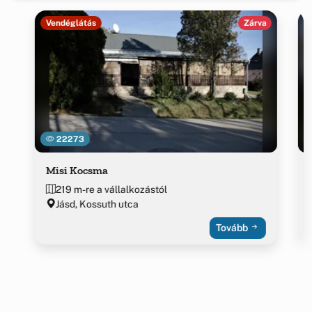
Vendéglátás
Zárva
22273
Misi Kocsma
219 m-re a vállalkozástól
Jásd, Kossuth utca
Tovább