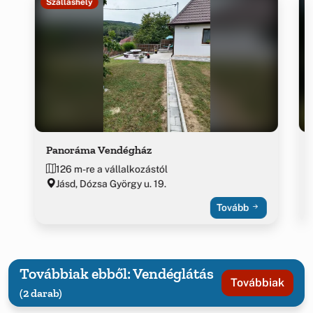
Szálláshely
Panoráma Vendégház
126 m-re a vállalkozástól
Jásd, Dózsa György u. 19.
Tovább
Továbbiak ebből: Vendéglátás
Továbbiak
(2 darab)