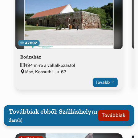
47892
Bodzaház
494 m-re a vállalkozástól
Jásd, Kossuth L. u. 67.
Tovább
Továbbiak ebből: Szálláshely
(11
Továbbiak
darab)