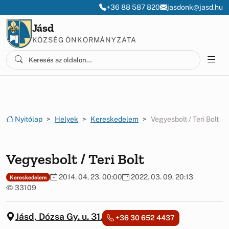
Ugrás a menüre
Ugrás a tartalomra
+36 88 587 820
jasdonk@jasd.hu
Jásd
KÖZSÉG ÖNKORMÁNYZATA
Nyitólap
Helyek
Kereskedelem
Vegyesbolt / Teri Bolt
Vegyesbolt / Teri Bolt
2014. 04. 23. 00:00
2022. 03. 09. 20:13
Kereskedelem
33109
Jásd, Dózsa Gy. u. 31.
+36 30 652 4437