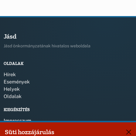
Jásd
Jásd önkormányzatának hivatalos weboldala
OLDALAK
Hírek
Események
Helyek
Oldalak
KIEGÉSZÍTÉS
Impresszum
Süti hozzájárulás
KAPCSOLAT