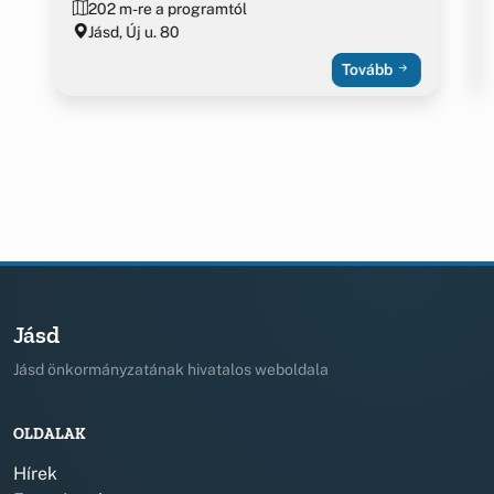
202 m-re a programtól
Jásd, Új u. 80
Tovább
Jásd
Jásd önkormányzatának hivatalos weboldala
OLDALAK
Hírek