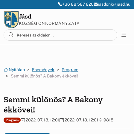
Ugrás a menüre
Ugrás a tartalomra
+36 88 587 820
jasdonk@jasd.hu
Jásd
KÖZSÉG ÖNKORMÁNYZATA
Nyitólap
Események
Program
Semmi különös? A Bakony ékkövei!
Semmi különös? A Bakony
ékkövei!
2022. 07. 18. 12:01
2022. 07. 18. 12:01
9818
Program