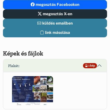
megosztás Facebookon
megosztás X-en
küldés emailben
link másolása
Képek és fájlok
Plakát:
1 kép