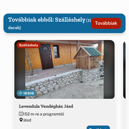
Továbbiak ebből: Szálláshely
(11
Továbbiak
darab)
Szálláshely
18308
Levendula Vendégház Jásd
152 m-re a programtól
Jásd