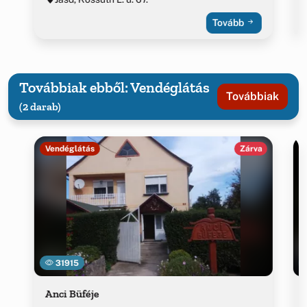
Tovább
Továbbiak ebből: Vendéglátás
Továbbiak
(2 darab)
Vendéglátás
Zárva
31915
Anci Büféje