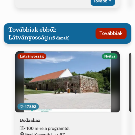
Tovább
Továbbiak ebből:
Továbbiak
Látványosság
(16 darab)
Látványosság
Nyitva
47892
Bodzaház
<100 m-re a programtól
Jásd, Kossuth L. u. 67.