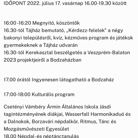
IDŐPONT 2022. július 17. vasárnap 16.00-19.30 között
16:00 -16:20 Megnyitó, köszöntők
16.30-tól Tájház bemutató, „Kérdezz-felelek" a négy
bakonyi településről, kvíz, kézműves program és játékok
gyermekeknek a Tájház udvarán
16.30-tól Kerekasztal beszélgetés a Veszprém-Balaton
2023 projektjeiről a Bodzaházban
17.00 órától Ingyenesen látogatható a Bodzaház
17:00-18:00 Kulturális program
Csetényi Vámbéry Ármin Általános Iskola Jásdi
tagintézményének diákjai, Wasserfall Harmonikaduó és
a Dalnokok, Borzavári népdalkör, Ritmus, Tánc és
Mozgásművészeti Egyesület
18.00 Népdal- és néptánctanulás