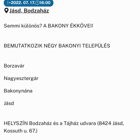
2022. 07. 17.
16:00
Jásd, Bodzaház
Semmi különös? A BAKONY ÉKKÖVEI!
BEMUTATKOZIK NÉGY BAKONYI TELEPÜLÉS
Borzavár
Nagyesztergár
Bakonynána
Jásd
HELYSZÍN Bodzaház és a Tájház udvara (8424 Jásd,
Kossuth u. 67.)