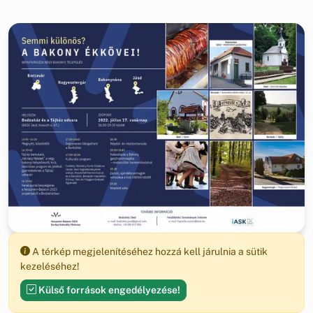
A térkép megjelenítéséhez hozzá kell járulnia a sütik
kezeléséhez!
Külső források engedélyezése!