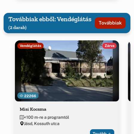
Továbbiak ebből: Vendéglátás
Továbbiak
(2 darab)
Vendéglátás
Zárva
22266
Misi Kocsma
<100 m-re a programtól
Jásd, Kossuth utca
Tovább