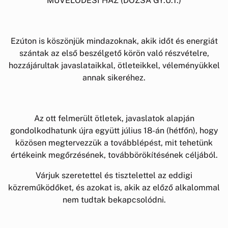
MŰVELŐDÉSI HÁZ (DÓZSA GY.U.1.)
Ezúton is köszönjük mindazoknak, akik időt és energiát
szántak az első beszélgető körön való részvételre,
hozzájárultak javaslataikkal, ötleteikkel, véleményükkel
annak sikeréhez.
Az ott felmerült ötletek, javaslatok alapján
gondolkodhatunk újra együtt július 18-án (hétfőn), hogy
közösen megtervezzük a továbblépést, mit tehetünk
értékeink megőrzésének, továbbörökítésének céljából.
Várjuk szeretettel és tisztelettel az eddigi
közreműködőket, és azokat is, akik az előző alkalommal
nem tudtak bekapcsolódni.