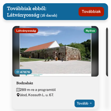
Továbbiak ebből:
Továbbiak
Látványosság
(16 darab)
Látványosság
Nyitva
47876
Bodzaház
289 m-re a programtól
Jásd, Kossuth L. u. 67.
Tovább