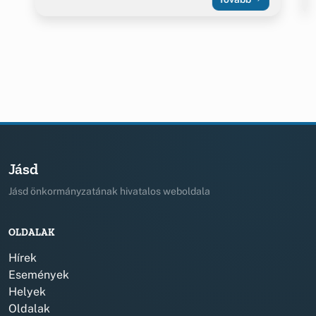
Jásd
Jásd önkormányzatának hivatalos weboldala
OLDALAK
Hírek
Események
Helyek
Oldalak