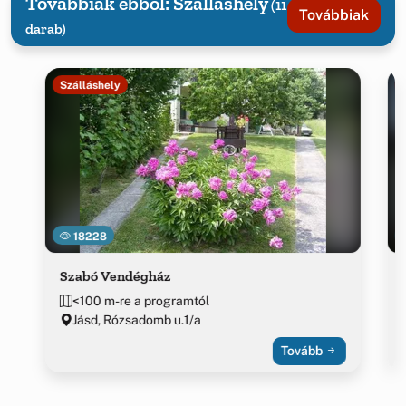
Továbbiak ebből: Szálláshely
(11
Továbbiak
darab)
Szálláshely
18228
Szabó Vendégház
<100 m-re a programtól
Jásd, Rózsadomb u.1/a
Tovább