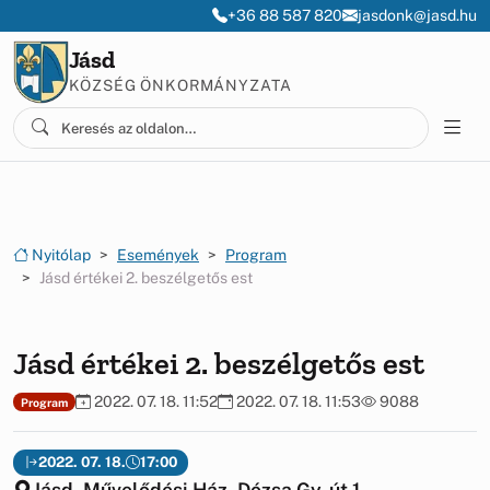
Ugrás a menüre
Ugrás a tartalomra
+36 88 587 820
jasdonk@jasd.hu
Jásd
KÖZSÉG ÖNKORMÁNYZATA
Nyitólap
Események
Program
Jásd értékei 2. beszélgetős est
Jásd értékei 2. beszélgetős est
2022. 07. 18. 11:52
2022. 07. 18. 11:53
9088
Program
2022. 07. 18.
17:00
Jásd, Művelődési Ház, Dózsa Gy. út 1.