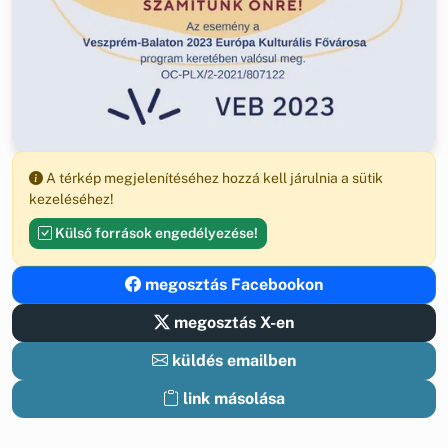
A térkép megjelenítéséhez hozzá kell járulnia a sütik
kezeléséhez!
Külső források engedélyezése!
megosztás Facebookon
megosztás X-en
küldés emailben
link másolása